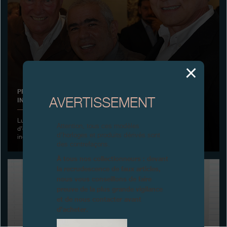
Boutiques
Catalogue
Contact
Search
Rechercher
PREMIÈRE DU FILM «THE SINGLE MEN, MASTERS OF THE
INCREDIBLE AND THE BEAUTIFUL», GENÈVE
AVERTISSEMENT
FRANÇAIS
ENGLISH
日本語
简体中文
Lundi 23 novembre 2015 - F.P. Journe présentait, dans le salon
Attention, tous ces modèles
d’exposition de la Manufacture, la Première du film sur les horlogers
d’horloges et produits dérivés sont
indépendants « The Single Men » réalisé par Philip Selkirk
des contrefaçons.
À tous nos collectionneurs : devant
la recrudescence de faux articles,
nous vous conseillons de faire
preuve de la plus grande vigilance
et de nous contacter avant
d’acheter.