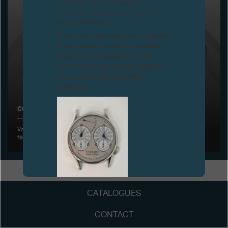
Attention, tous ces modèles
d’horloges et produits dérivés sont
Boutiques
des contrefaçons.
À tous nos collectionneurs : devant
Catalogue
la recrudescence de faux articles,
nous vous conseillons de faire
Contact
preuve de la plus grande vigilance
et de nous contacter avant
Search
Rechercher
d’acheter.
COUPE DE GOLF FÉMININE F.P.JOURNE 2016
FRANÇAIS
ENGLISH
日本語
简体中文
Vandœuvres, 31 mai 2016 – F.P.Journe organisait sa Coupe de golf
féminine annuelle au prestigieux Golf Club de Genève
FAUX
CATALOGUES
CONTACT