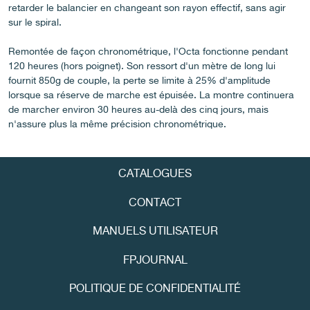
retarder le balancier en changeant son rayon effectif, sans agir
sur le spiral.
FAUX
Remontée de façon chronométrique, l'Octa fonctionne pendant
120 heures (hors poignet). Son ressort d'un mètre de long lui
fournit 850g de couple, la perte se limite à 25% d'amplitude
lorsque sa réserve de marche est épuisée. La montre continuera
de marcher environ 30 heures au-delà des cinq jours, mais
n'assure plus la même précision chronométrique.
CATALOGUES
FAUX
CONTACT
MANUELS UTILISATEUR
FPJOURNAL
POLITIQUE DE CONFIDENTIALITÉ