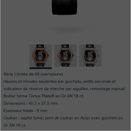
Boutiques
Catalogue
Contact
Search
Rechercher
FRANÇAIS
ENGLISH
日本語
简体中文
Série Limitée de 68 exemplaires
Heures et minutes sautantes par guichets, petite seconde et
indicateur de réserve de marche par aiguilles, remontage manuel
Boîtier forme Tortue Plate® en Or 6N 18 ct.
Dimensions : 45.2 x 37.5 mm
Epaisseur totale : 8 mm
Cadran : saphir fumé, pont de cadran en Acier avec guichets en
Or 5N 18 ct.