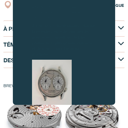
BOUTIQUE
CATALOGUE
Attention, tous ces modèles
d’horloges et produits dérivés sont
des contrefaçons.
À tous nos collectionneurs : devant
À PROPOS
la recrudescence de faux articles,
nous vous conseillons de faire
preuve de la plus grande vigilance
TÉMOIGNAGE
et de nous contacter avant
d’acheter.
DESCRIPTION TECHNIQUE
AU COEUR DU MOUVEMENT
BREVET - EP 1 760 544 A1
FAUX