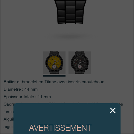
Boutiques
Catalogue
Contact
Search
Rechercher
FRANÇAIS
ENGLISH
日本語
简体中文
Boîtier et bracelet en Titane avec inserts caoutchouc
Diamètre : 44 mm
Epaisseur totale : 11 mm
Cadran : jaune, alliage d’Aluminium, index et chiffres appliqués
luminescents, compteur des secondes en saphir blanc
Aiguilles : grandes aiguilles luminescentes en Acier, petites
AVERTISSEMENT
aiguilles en Acier couleur ivoire et Titane laqué rouge