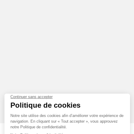
CARACTÉRISTIQUES CLASSIQUES DE L’OCTA AVEC : CINQ JOURS D
(120H), UN BALANCIER À INERTIE VARIABLE POUR UN RENDEMENT 
TOUS LES MODÈLES DE LA LIGNE OCTA UNE STABILITÉ IRRÉPROCHAB
DES AMORTISSEURS EN CAOUTCHOUC SONT FIXÉS PAR UN P
EXTRÉMITÉS DE CHAQUE MAILLON DU BRACELET ET SUR LES CÔTÉS 
PROTÉGER EFFICACEMENT LA MONTRE DES CHOCS, À L’INSTAR 
FAUX
AUTOMOBILES ANCIENNES. LA COURONNE ET LA BOUCLE DÉPLOY
SIGNATURE F.P. JOURNE, SONT HABILLÉES D’UN REVÊTEMENT CA
OFFRE DE SURCROÎT UN SYSTÈME DE RÉGLAGE PERMETTANT L’ADA
TAILLE DE MAILLON (ENV. 4 MM).
DÉSORMAIS L'OCTA SPORT ET LE CENTIGRAPHE SPORT SONT ÉGA
AVEC BRACELET CAOUTCHOUC.
FAUX