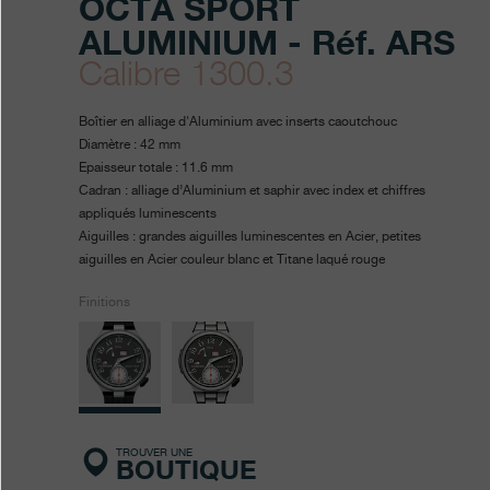
OCTA SPORT
ALUMINIUM - Réf. ARS
Calibre 1300.3
https://www.fpjourne.com/fr/
FP
https://www.fpjourne.com/f
FP
Boîtier en alliage d'Aluminium avec inserts caoutchouc
linesport/octa-
Journe
Journe
Diamètre : 42 mm
Epaisseur totale : 11.6 mm
sport-
Cadran : alliage d’Aluminium et saphir avec index et chiffres
aluminium
appliqués luminescents
Aiguilles : grandes aiguilles luminescentes en Acier, petites
aiguilles en Acier couleur blanc et Titane laqué rouge
Finitions
TROUVER UNE
BOUTIQUE