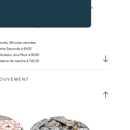
lendrier à saut instantané
sse oscillante décentrée en titane avec segment rapporté en
ungstène
rillet à bride glissante
happement à ancre en ligne, 15 dents
ures, Minutes centrées
tite Seconde à 6h00
dicateur Jour/Nuit à 9h00
serve de marche à 10h30
ande date à 1h00
MOUVEMENT
amètre total :
30.80 mm
amètre encageage :
30.40 mm
uteur totale :
6.00 mm
uteur axe de tige :
3.00 mm
amètre filetage tige :
S0.90mm
tes de Genève circulaires sur les ponts
atine partiellement perlée