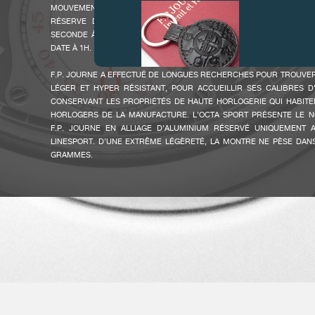
MOUVEMENT AUTOMATIQUE DE HAUTE HORLOGERIE. L’OCTA SPORT 
RÉSERVE DE MARCHE AVEC UN AFFICHAGE HEURES MINUTES 
SECONDE À 6H, RÉSERVE DE MARCHE À 10H30, INDICATION JOUR/
DATE À 1H.
F.P. JOURNE A EFFECTUÉ DE LONGUES RECHERCHES POUR TROUVE
LÉGER ET HYPER RÉSISTANT, POUR ACCUEILLIR SES CALIBRES D
CONSERVANT LES PROPRIÉTÉS DE HAUTE HORLOGERIE QUI HABITE
HORLOGERS DE LA MANUFACTURE. L’OCTA SPORT PRÉSENTE LE
FAUX
F.P. JOURNE EN ALLIAGE D’ALUMINIUM RÉSERVÉ UNIQUEMENT
LINESPORT. D’UNE EXTRÊME LÉGÈRETÉ, LA MONTRE NE PÈSE DANS
GRAMMES.
LE PASSAGE DE L’OR ROSE 18 CT, UTILISÉ POUR TOUS LES MOUVEMEN
ALLIAGE D’ALUMINIUM DE HAUTE TECHNOLOGIE NE FUT PAS CHO
RAISONS TECHNIQUES ÉVIDENTES. LA MARQUE A ÉGALEMENT
TECHNIQUES DE TRAITEMENTS SPÉCIAUX AFIN DE RENDRE L’ALUMINI
DONNER LES PROPRIÉTÉS ANTI-CORROSIVES ET ANTI-ALLERGIQUES I
JOURNE A POUSSÉ SES RECHERCHES ENCORE PLUS LOIN DANS UN
POUR PARFAIRE UN CONTRASTE DE COULEURS APPROPRIÉ.
FAUX
LE MOUVEMENT EN ALUMINIUM DE L’OCTA SPORT CONSERV
EXCEPTIONNELLES DES CALIBRES EXCLUSIFS F.P. JOURNE. IL P