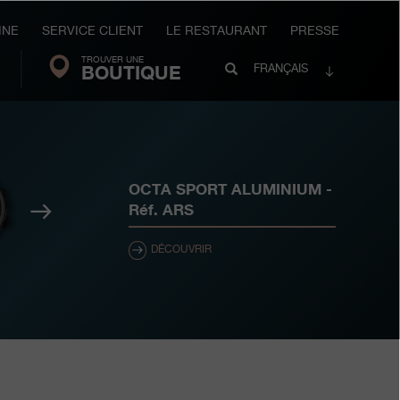
INE
SERVICE CLIENT
LE RESTAURANT
PRESSE
TROUVER UNE
Search
BOUTIQUE
Recherche
FRANÇAIS
FP
Journe
OCTA SPORT ALUMINIUM
-
Suivant
Réf.
ARS
DÉCOUVRIR