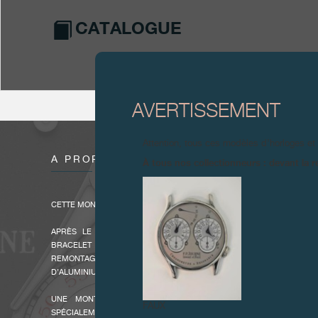
CATALOGUE
AVERTISSEMENT
Attention, tous ces modèles d’horloges et
À PROPOS
À tous nos collectionneurs : devant la r
CETTE MONTRE A ÉTÉ PRODUITE ENTRE 2011 ET 2014
APRÈS LE LANCEMENT DU CENTIGRAPHE SPORT EN JUIN 2011,
BRACELET ENTIÈREMENT EN ALUMINIUM, F.P. JOURNE LANCE 
REMONTAGE AUTOMATIQUE, SECOND MODÈLE DE LA « LINESPORT
D’ALUMINIUM UTILISÉ DANS L’AÉRONAUTIQUE.
UNE MONTRE INÉDITE D’UNE ÉPOUSTOUFLANTE LÉGÈRETÉ, 
FAUX
SPÉCIALEMENT POUR UNE ACTIVITÉ SPORTIVE DE HAUT NIV