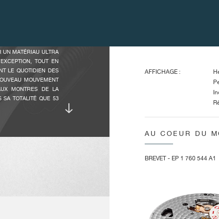
Ca
OFFRE 120 HEURES DE
Ma
AU CENTRE, PETITE
T
NUIT À 9H, ET LARGE
Ba
Ec
R UN MATÉRIAU ULTRA
’EXCEPTION, TOUT EN
NT LE QUOTIDIEN DES
AFFICHAGE :
He
 NOUVEAU MOUVEMENT
Pe
 AUX MONTRES DE LA
In
 SA TOTALITÉ QUE 53
Ré
Gr
TS F.P. JOURNE, À UN
AU COEUR DU 
SE FACILE POUR DES
DIMENSIONS :
Di
 MIS AU POINT DES
Di
UM INRAYABLE ET LUI
BREVET - EP 1 760 544 A1
Ha
NDISPENSABLES. F.P.
Ha
E QUÊTE ESTHÉTIQUE
Di
E LES PROPRIÉTÉS
DÉCORATION :
Cô
OSSÈDE TOUJOURS LES
Pl