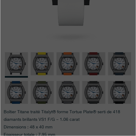
Boutiques
Catalogue
Contact
Search
Rechercher
FRANÇAIS
ENGLISH
日本語
简体中文
Boîtier Titane traité Titalyt® forme Tortue Plate® serti de 418
diamants brillants VS1 F/G ~ 1.06 carat
Dimensions : 48 x 40 mm
Epaisseur totale : 7.95 mm