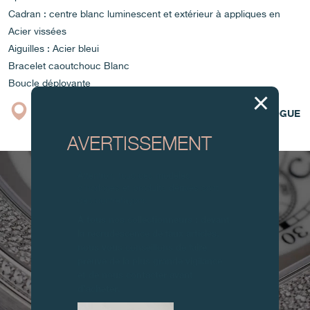
Cadran : centre blanc luminescent et extérieur à appliques en
Acier vissées
Aiguilles : Acier bleui
Bracelet caoutchouc Blanc
Boucle déployante
BOUTIQUE
CATALOGUE
AVERTISSEMENT
Attention, tous ces modèles
d’horloges et produits dérivés sont
des contrefaçons.
À tous nos collectionneurs : devant
la recrudescence de faux articles,
nous vous conseillons de faire
preuve de la plus grande vigilance
et de nous contacter avant
d’acheter.