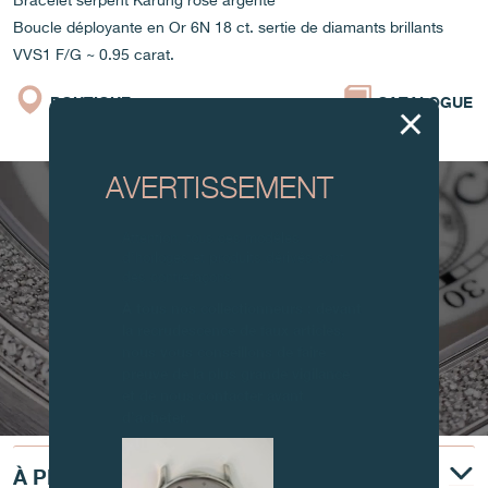
Bracelet serpent Karung rose argenté
Boucle déployante en Or 6N 18 ct. sertie de diamants brillants
VVS1 F/G ~ 0.95 carat.
BOUTIQUE
CATALOGUE
AVERTISSEMENT
Attention, tous ces modèles
d’horloges et produits dérivés sont
des contrefaçons.
À tous nos collectionneurs : devant
la recrudescence de faux articles,
nous vous conseillons de faire
preuve de la plus grande vigilance
et de nous contacter avant
d’acheter.
À PROPOS