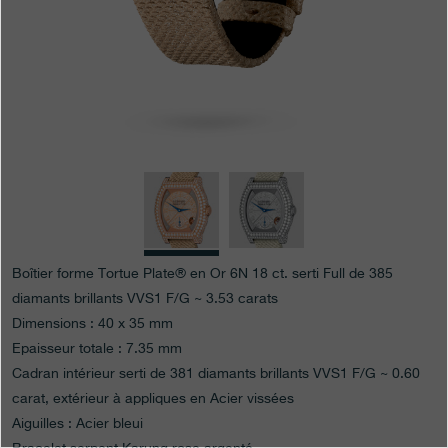
Boutiques
Catalogue
Contact
Search
Rechercher
FRANÇAIS
ENGLISH
日本語
简体中文
Boîtier forme Tortue Plate® en Or 6N 18 ct. serti Full de 385
diamants brillants VVS1 F/G ~ 3.53 carats
Dimensions : 40 x 35 mm
Epaisseur totale : 7.35 mm
Cadran intérieur serti de 381 diamants brillants VVS1 F/G ~ 0.60
carat, extérieur à appliques en Acier vissées
Aiguilles : Acier bleui