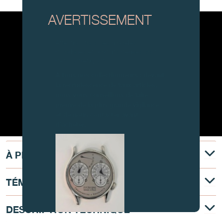
AVERTISSEMENT
Attention, tous ces modèles
d’horloges et produits dérivés sont
des contrefaçons.
À tous nos collectionneurs : devant
la recrudescence de faux articles,
nous vous conseillons de faire
preuve de la plus grande vigilance
et de nous contacter avant
d’acheter.
À PROPOS
TÉMOIGNAGE
DESCRIPTION TECHNIQUE