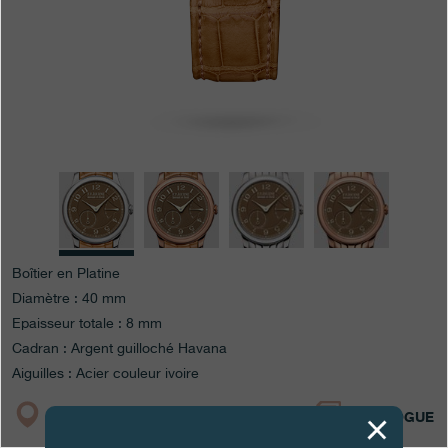
Boutiques
Catalogue
Contact
Search
Rechercher
FRANÇAIS
ENGLISH
日本語
简体中文
Boîtier en Platine
Diamètre : 40 mm
Epaisseur totale : 8 mm
Cadran : Argent guilloché Havana
Aiguilles : Acier couleur ivoire
BOUTIQUE
CATALOGUE