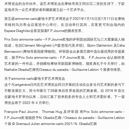
术博览会的合作伙伴。该艺术博览会在摩纳哥亲王阿尔贝二世的支持下，于蔚
蓝海岸为一众艺术爱好者和藏家建立起一个艺术平台。
第五届artmonte-carlo蒙地卡罗艺术博览会于2021年7月15日至7月17日在摩纳
哥格利马尔蒂会议展览中心举行。在活动举行其间，宾客更可到会场内的
Espace Diaghilev会客室探索F.P.Journe的腕表世界。
Prix Solo artmonte-carlo – F.P.Journe奖项的评审团由国际艺坛三大重量级人物
组成，包括Clément Minighetti (卢森堡现代美术馆)、Björn Dahlström 及Célia
Bernasconi (摩纳哥新国家博物馆)。评审团会从参展艺廊中选出最优秀的专题展
览，颁予Prix Solo artmonte-carlo - F.P.Journe奖项。 F.P.Journe 会认购得奖
艺术家的一件作品，并捐赠给摩纳哥新国家博物馆。颁奖典礼于今天举行，由
Nathalie Obadia艺廊凭Oiseaux du paradis - Guillaume Leblon 个展勇夺殊荣。
关于artmonte-carlo蒙地卡罗艺术博览会
这个与artgenève日内瓦艺术博览会同日开幕的活动在众多当代艺术家的参与下
不断发展壮大，而今年吸引了26家来自世界各国的艺廊参展。自 2016 年首次
在蒙地卡罗举办以来，活动汇集了愈来愈多的专业人士和艺术爱好者。下一届
博览会将于 2022 年 4 月举行。
François-Paul Journe、Thomas Hug 及评审团 将Prix Solo artmonte-carlo -
F.P.Journe奖项颁授予N. Obadia艺廊 / Oiseaux du paradis - Guillaume Leblon
个展 © Gremaud Julien artmonte-carlo 2021/ N. Obadia艺廊