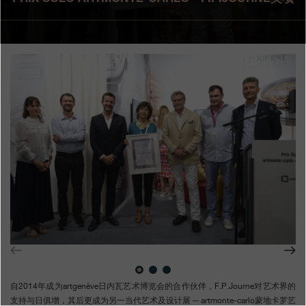
专卖店
产品目录
联系方式
Search
搜索
简体中文
FRANÇAIS
ENGLISH
日本語
自2014年成为artgenève日内瓦艺术博览会的合作伙伴，F.P.Journe对艺术界的
支持与日俱增，其后更成为另一当代艺术及设计展 ─ artmonte-carlo蒙地卡罗艺