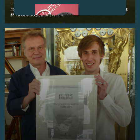
2021年6月6日 - F.P.Journe于日内瓦高尔夫俱乐部举办第八届高尔夫球
杯，比赛采用史特伯福特计分法。
伪冒品
伪冒品