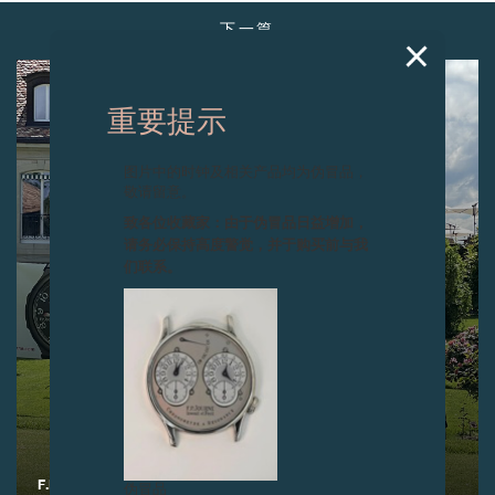
下一篇
重要提示
图片中的时钟及相关产品均为伪冒品，
敬请留意。
致各位收藏家：由于伪冒品日益增加，
请务必保持高度警觉，并于购买前与我
们联系。
F.P.JOURNE高尔夫球杯 2021
伪冒品