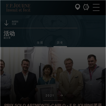
跳
跳
跳
F.P.Journe
转
到
过
至
页
搜
主
脚
索
要
内
按类别
过滤
容
INVENIT ET FECIT (发明与制造)
赞助
活动
篇文章
系列
奖项
当前
历史
F.P.JOURNE的世界
展览
拍卖
PATRIMOINE服务
竞赛
客户服务
餐厅
2021
媒体
PRIX SOLO ARTMONTE-CARLO - F.P.JOURNE奖项