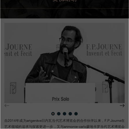
专卖店
产品目录
联系方式
Search
搜索
简体中文
FRANÇAIS
ENGLISH
日本語
自2014年成为artgenève日内瓦当代艺术博览会的合作伙伴以来，F.P.Journe在
艺术领域的追求与探索更进一步，又与artmonte-carlo蒙地卡罗当代艺术博览会