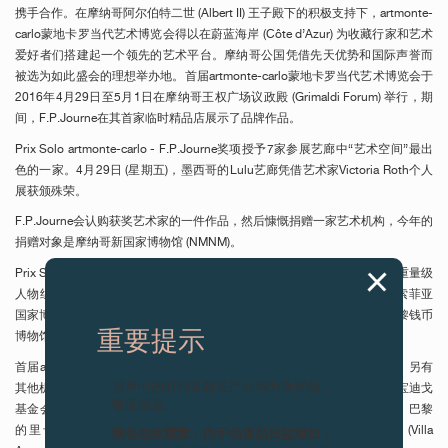
携手合作。在摩纳哥阿尔伯特二世 (Albert II) 王子殿下的积极支持下，artmonte-
carlo蒙地卡罗当代艺术博览会得以在蔚蓝海岸 (Côte d’Azur) 为收藏行家和艺术
爱好者们搭建起一个领先的艺术平台。摩纳哥公国凭借先天优势和国际声誉而
被选为如此盛会的理想举办地。首届artmonte-carlo蒙地卡罗当代艺术博览会于
2016年4月29日至5月1日在摩纳哥王权广场议政殿 (Grimaldi Forum) 举行，期
间，F.P.Journe在其首家临时精品店展示了品牌作品。
Prix Solo artmonte-carlo - F.P.Journe奖项授予7家参展艺廊中“艺术空间”最出
色的一家。4月29日 (星期五)，墨西哥的Lulu艺廊凭借艺术家Victoria Roth个人
展获颁殊荣。
F.P.Journe会认购获奖艺术家的一件作品，然后慷慨捐赠一家艺术机构，今年的
捐赠对象是摩纳哥新国家博物馆 (NMNM)。
Prix Solo artmonte-carlo – F.P.Journe奖项的评审团由欧洲艺术领域三大重量级
人物组成：摩纳哥新国家博物馆主管Marie-Claude Beaud、马德里雷纳索菲亚
国家博物馆 (Musée Reina Sofia Madrid) 主管Manuel Borja Villel，以及巴黎钱币
重要提示
博物馆 (Monnaie de Paris) 文化项目主管Chiara Parisi。
首届artmonde-carlo蒙地卡罗当代艺术博览会吸引了全球36家艺廊参展，另有
图片中的时钟及相关产品均为伪冒品，
其他机构助阵，例如摩纳哥新国家博物馆、意大利都灵的桑德雷托‧瑞‧瑞宝迪戈
敬请留意。
基金会、法国阿维尼翁 (Avignon) 的伊万·兰伯特 (Yvon Lambert) 收藏馆、巴黎
致各位收藏家：由于伪冒品日益增加，
的里卡德基金会 (Ricard Foundation)，以及法国尼斯的阿尔松别墅 (Villa