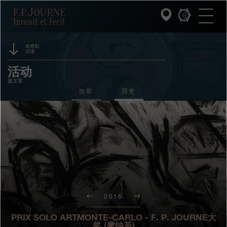
跳
跳
跳
F.P.Journe
转
到
过
至
页
搜
主
脚
索
要
内
按类别
过滤
容
INVENIT ET FECIT (发明与制造)
赞助
活动
篇文章
系列
奖项
当前
历史
F.P.JOURNE的世界
展览
拍卖
PATRIMOINE服务
竞赛
客户服务
餐厅
2016
媒体
PRIX SOLO ARTMONTE-CARLO - F. P. JOURNE大
奖 (摩纳哥)