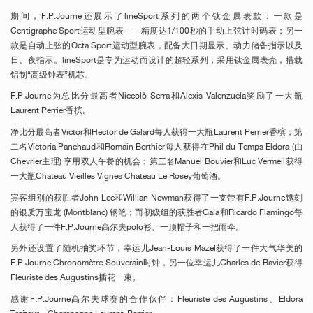
期间，F.P.Journe还展示了lineSport系列的两个钛金属表款：一款是
Centigraphe Sport运动型腕表——精度达1/100秒的手动上弦计时码表；另一
款是自动上弦的Octa Sport运动型腕表，配备大日期显示、动力储备指示以及
日、夜指示。lineSport是专为运动而设计的超轻系列，采用钛金属表壳，搭载
铝制“高级钟表”机芯。
F.P.Journe为总比分最高者Niccolò Serra和Alexis Valenzuela奖励了一大瓶
Laurent Perrier香槟。
净比分最高者Victor和Hector de Galard每人获得一大瓶Laurent Perrier香槟；第
二名Victoria Panchaud和Romain Berthier每人获得在Phil du Temps Eldora (由
Chevrier主理) 享用双人午餐的机会；第三名Manuel Bouvier和Luc Vermeil获得
一大瓶Chateau Vieilles Vignes Chateau Le Rosey葡萄酒。
宾客组别的获胜者John Lee和Willian Newman获得了一支带有F.P.Journe镌刻
的银质万宝龙 (Montblanc) 钢笔；而初级组的获胜者Gaia和Ricardo Flamingo每
人获得了一件F.P.Journe高尔夫polo衫、一顶帽子和一把雨伞。
另外还设置了随机抽奖环节，幸运儿Jean-Louis Mazel获得了一件大气华美的
F.P.Journe Chronomètre Souverain时钟，另一位幸运儿Charles de Bavier获得
Fleuriste des Augustins插花一束。
感谢F.P.Journe高尔夫球赛的合作伙伴：Fleuriste des Augustins、Eldora