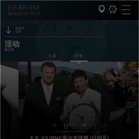
跳
跳
跳
F.P.Journe
转
到
过
至
页
搜
主
脚
索
要
内
按类别
过滤
容
INVENIT ET FECIT (发明与制造)
赞助
活动
篇文章
系列
奖项
当前
历史
F.P.JOURNE的世界
展览
拍卖
PATRIMOINE服务
竞赛
客户服务
餐厅
2017
媒体
F.P.JOURNE高尔夫球赛 (日内瓦)