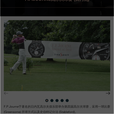
专卖店
产品目录
联系方式
Search
搜索
简体中文
FRANÇAIS
ENGLISH
日本語
F.P.Journe于著名的日内瓦高尔夫俱乐部举办第四届高尔夫球赛，采用一球比赛
(Greensome) 开球方式以及史伯特记分法 (Stableford)。