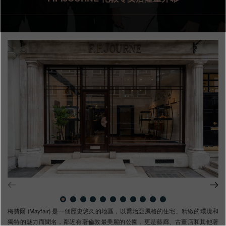
专卖店
产品目录
联系方式
Search
搜索
简体中文
FRANÇAIS
ENGLISH
日本語
梅費爾 (Mayfair) 是一個歷史悠久的地區，以喬治亞風格的住宅、精緻的環境和
獨特的魅力而聞名，鄰近有著倫敦最美麗的公園，更是藝廊、古董店和其他著