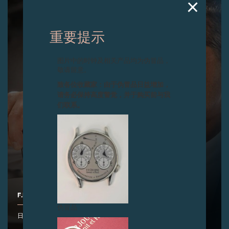
重要提示
图片中的时钟及相关产品均为伪冒品，
敬请留意。
致各位收藏家：由于伪冒品日益增加，
请务必保持高度警觉，并于购买前与我
们联系。
F.P.JOURNE 餐厅隆重开幕
伪冒品
日内瓦，2023 年 11 月 1 日