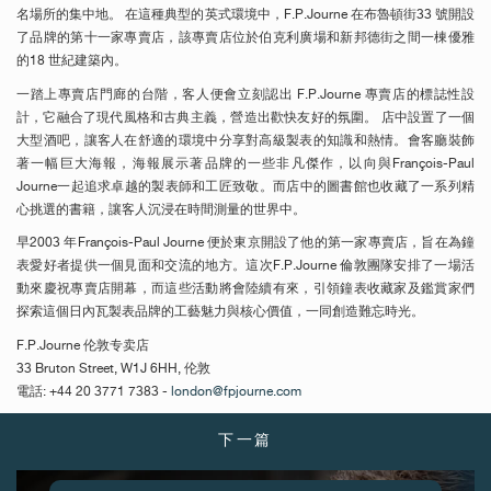
名場所的集中地。 在這種典型的英式環境中，F.P.Journe 在布魯頓街33 號開設
了品牌的第十一家專賣店，該專賣店位於伯克利廣場和新邦德街之間一棟優雅
的18 世紀建築內。
一踏上專賣店門廊的台階，客人便會立刻認出 F.P.Journe 專賣店的標誌性設
計，它融合了現代風格和古典主義，營造出歡快友好的氛圍。 店中設置了一個
大型酒吧，讓客人在舒適的環境中分享對高級製表的知識和熱情。會客廳裝飾
著一幅巨大海報，海報展示著品牌的一些非凡傑作，以向與François-Paul
Journe一起追求卓越的製表師和工匠致敬。而店中的圖書館也收藏了一系列精
心挑選的書籍，讓客人沉浸在時間測量的世界中。
早2003 年François-Paul Journe 便於東京開設了他的第一家專賣店，旨在為鐘
表愛好者提供一個見面和交流的地方。這次F.P.Journe 倫敦團隊安排了一場活
動來慶祝專賣店開幕，而這些活動將會陸續有來，引領鐘表收藏家及鑑賞家們
探索這個日內瓦製表品牌的工藝魅力與核心價值，一同創造難忘時光。
F.P.Journe 伦敦专卖店
33 Bruton Street, W1J 6HH, 伦敦
電話: +44 20 3771 7383 -
london@fpjourne.com
下一篇