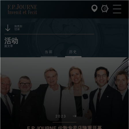
跳
跳
跳
F.P.Journe
转
到
过
至
页
搜
主
脚
索
要
内
按类别
过滤
容
INVENIT ET FECIT (发明与制造)
赞助
活动
篇文章
系列
奖项
当前
历史
F.P.JOURNE的世界
展览
拍卖
PATRIMOINE服务
竞赛
客户服务
餐厅
2023
媒体
F.P.JOURNE 伦敦专卖店隆重开幕