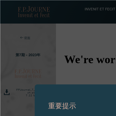
跳
跳
跳
转
到
过
F.P.Journe
INVENIT ET FEC
至
页
搜
主
脚
索
要
内
容
背面
第7期 - 2023年
FPJournal_7_English -
zh.pdf
7.22 MB
重要提示