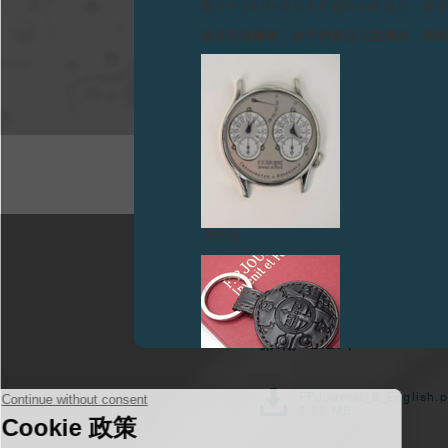
图片中的时钟及相关产品均为伪冒品，敬
致各位收藏家：由于伪冒品日益增加，请
伪冒品
第8期 - 2024年
FPJournal_8_English.p
7.28 MB
伪冒品