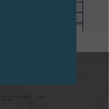
- 2022年
FPJournal_6_English - zh.pdf
5.99 MB