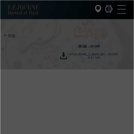
跳
跳
跳
F.P.Journe
转
到
过
至
页
搜
主
脚
索
要
内
容
INVENIT ET FECIT (发明与制造)
背面
第3期 - 2019年
系列
FPJOURNAL_3_ENGLISH - ZH.PDF
6.81 MB
F.P.JOURNE的世界
PATRIMOINE服务
客户服务
餐厅
媒体