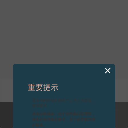
专卖店
产品目录
联系方式
Search
搜索
简体中文
FRANÇAIS
ENGLISH
日本語
重要提示
其他刊物
图片中的时钟及相关产品均为伪冒品，
敬请留意。
致各位收藏家：由于伪冒品日益增加，
请务必保持高度警觉，并于购买前与我
们联系。