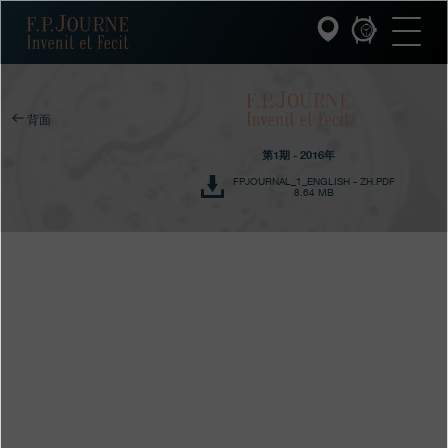
跳
跳
跳
F.P.Journe
转
到
过
至
页
搜
主
脚
索
要
内
容
INVENIT ET FECIT (发明与制造)
背面
第1期 - 2016年
系列
FPJOURNAL_1_ENGLISH - ZH.PDF
8.64 MB
F.P.JOURNE的世界
PATRIMOINE服务
客户服务
餐厅
媒体