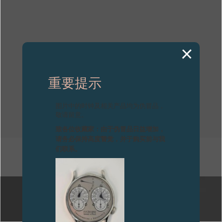
专卖店
产品目录
联系方式
Search
搜索
重要提示
图片中的时钟及相关产品均为伪冒品，
简体中文
FRANÇAIS
ENGLISH
日本語
敬请留意。
致各位收藏家：由于伪冒品日益增加，
请务必保持高度警觉，并于购买前与我
们联系。
其他刊物