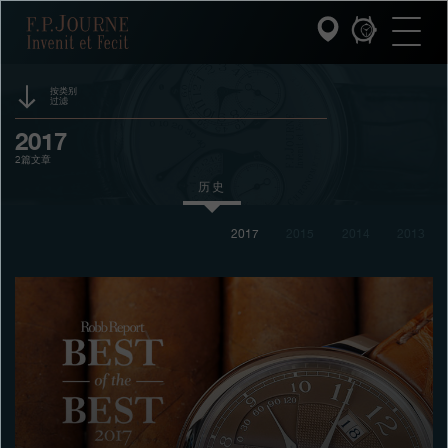
跳
跳
跳
F.P.Journe
转
到
过
至
页
搜
主
脚
索
要
内
按类别
过滤
容
INVENIT ET FECIT (发明与制造)
活动
2017
2篇文章
系列
赞助
历史
F.P.JOURNE的世界
奖项
2017
2015
2014
2013
展览
PATRIMOINE服务
拍卖
客户服务
竞赛
餐厅
媒体