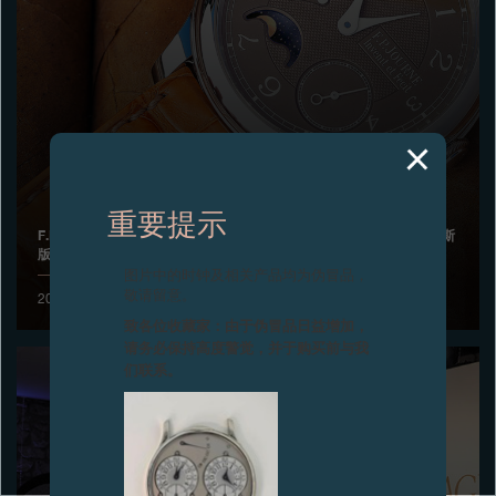
专卖店
产品目录
联系方式
Search
搜索
重要提示
F.P.JOURNE OCTA LUNE HAVANA月相腕表荣摘《罗博报告》俄罗斯
版2017年“最佳之最”大奖
简体中文
FRANÇAIS
ENGLISH
日本語
图片中的时钟及相关产品均为伪冒品，
敬请留意。
2017年6月，莫斯科
致各位收藏家：由于伪冒品日益增加，
请务必保持高度警觉，并于购买前与我
们联系。