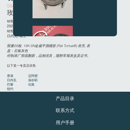
59/68-V
玫瑰金机芯
伪冒品
销售年份:
2022
销售国家和城市:
日内瓦,
瑞士
限量68枚. 18K 6N金扁平酒桶形 (Flat Tortue®) 表壳, 表
盘：石板灰色
经制表厂彻底翻新，品相优良，随附常规表盒及证书。
以下某一专卖店供售:
香港
迈阿密
伪冒品
日内瓦
洛杉矶
巴黎
伦敦
纽约
产品目录
联系方式
用户手册