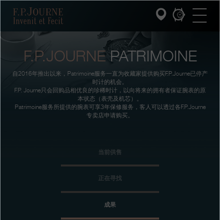
跳
跳
跳
F.P.Journe
转
到
过
至
页
搜
主
脚
索
要
内
F.P.JOURNE
PATRIMOINE
容
INVENIT ET FECIT (发明与制造)
自2016年推出以来，Patrimoine服务一直为收藏家提供购买F.P.Journe已停产
系列
时计的机会。
F.P. Journe只会回购品相优良的珍稀时计，以向将来的拥有者保证腕表的原
本状态（表壳及机芯）。
F.P.JOURNE的世界
Patrimoine服务所提供的腕表可享3年保修服务，客人可以透过各F.P.Journe
专卖店申请购买。
PATRIMOINE服务
当前供售
客户服务
餐厅
正在寻找
媒体
成果