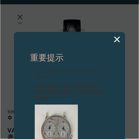
专卖店
产品目录
背面
联系方式
Search
搜索
重要提示
简体中文
FRANÇAIS
ENGLISH
日本語
图片中的时钟及相关产品均为伪冒品，
敬请留意。
致各位收藏家：由于伪冒品日益增加，
请务必保持高度警觉，并于购买前与我
们联系。
视图
VAGABONDAGE I金腕
表