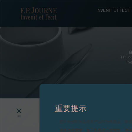
跳
跳
跳
转
到
过
F.P.Journe
INVENIT ET FEC
至
页
搜
主
脚
索
要
内
容
自
F.P
P
重要提示
背面
图片中的时钟及相关产品均为伪冒品，敬
致各位收藏家：由于伪冒品日益增加，请