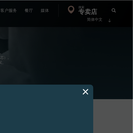
搜索
Search
专卖店
搜
客户服务
餐厅
媒体
简体中文
索
FP
Jour
会。
机芯）。
买。
视图
OCTA CALENDRIER日历
腕表