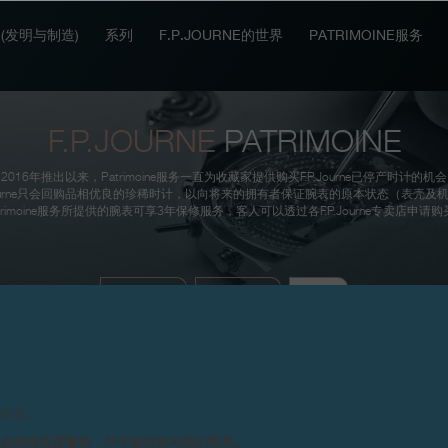
IT (发明与制造)
系列
F.P.JOURNE的世界
PATRIMOINE服务
F.P.JOURNE
PATRIMOINE
2016年推出以来，Patrimoine服务一直为收藏家提供购买F.P.Journe已停产时计的机
. Journe只会回购品相优良的珍稀时计，以向将来的拥有者保证腕表的原本状态（表壳及
atrimoine服务所提供的腕表可享3年保修服务，客人可以透过各F.P.Journe专卖店申请购
当前供售
正在寻找
成果
请留意。
务必保持高度警觉，并于购买前与我们联系。