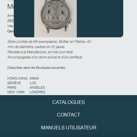
Mouvement en Laiton
Année de vente :
2022
Ville et pays de la vente :
Genève,
Suisse
Série Limitée de 99 exemplaires. Boîtier en Platine, 40
FAUX
mm de diamètre, cadran en Or jaune.
Révisée à la Manufacture, en très bon état.
Accompagnée d’un écrin actuel et d’un certificat.
Disponible dans les Boutiques suivantes :
HONG KONG
MIAMI
GENÈVE
LOS
PARIS
ANGELES
NEW YORK
LONDRES
CATALOGUES
FAUX
CONTACT
MANUELS UTILISATEUR