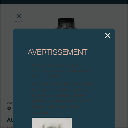
Boutiques
Catalogue
RETOUR
Contact
Search
Rechercher
AVERTISSEMENT
Attention, tous ces modèles
FRANÇAIS
ENGLISH
日本語
简体中文
d’horloges et produits dérivés sont
des contrefaçons.
À tous nos collectionneurs : devant
la recrudescence de faux articles,
nous vous conseillons de faire
preuve de la plus grande vigilance
VUES
et de nous contacter avant
d’acheter.
AUTOMATIQUE
63/99-AN