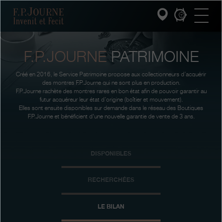
Passez
Passez
Passez
F.P.Journe
au
au
à
contenu
pied
la
principal
de
recherche
page
F.P.JOURNE
PATRIMOINE
INVENIT ET FECIT
Créé en 2016, le Service Patrimoine propose aux collectionneurs d’acquérir
COLLECTIONS
des montres F.P.Journe qui ne sont plus en production.
F.P.Journe rachète des montres rares en bon état afin de pouvoir garantir au
futur acquéreur leur état d’origine (boîtier et mouvement).
L'UNIVERS F.P.JOURNE
Elles sont ensuite disponibles sur demande dans le réseau des Boutiques
F.P.Journe et bénéficient d'une nouvelle garantie de vente de 3 ans.
SERVICE PATRIMOINE
DISPONIBLES
SERVICE CLIENT
LE RESTAURANT
RECHERCHÉES
PRESSE
LE BILAN