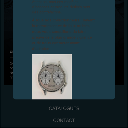
Attention, tous ces modèles
d’horloges et produits dérivés sont
Boutiques
des contrefaçons.
À tous nos collectionneurs : devant
Catalogue
la recrudescence de faux articles,
nous vous conseillons de faire
Contact
preuve de la plus grande vigilance
et de nous contacter avant
Search
Rechercher
d’acheter.
CHRONOMÈTRE FURTIF
Genève, 31 mars 2025 - Avoir l’heure, juste pour soi : F.P.Journe
FRANÇAIS
ENGLISH
日本語
简体中文
présente le Chronomètre Furtif, doté d’un boîtier et d’un bracelet
réalisés en Carbure de Tungstène avec un cadran en émail Grand Feu
gris anthracite poli-miroir.
FAUX
CATALOGUES
CONTACT