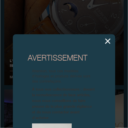
Boutiques
Catalogue
Contact
Search
Rechercher
AVERTISSEMENT
L’OCTA LUNE HAVANA F.P.JOURNE REÇOIT LA DISTINCTION «
BEST OF THE BEST 2017 » PAR ROBB REPORT RUSSIE
FRANÇAIS
ENGLISH
日本語
简体中文
Attention, tous ces modèles
d’horloges et produits dérivés sont
Moscou, Juin 2017
des contrefaçons.
À tous nos collectionneurs : devant
la recrudescence de faux articles,
nous vous conseillons de faire
preuve de la plus grande vigilance
et de nous contacter avant
d’acheter.