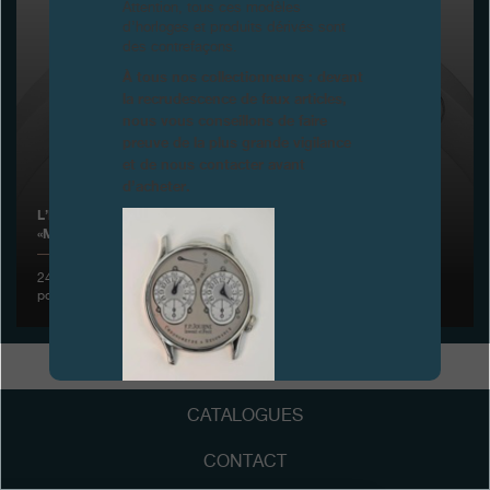
Attention, tous ces modèles
d’horloges et produits dérivés sont
Boutiques
des contrefaçons.
À tous nos collectionneurs : devant
Catalogue
la recrudescence de faux articles,
nous vous conseillons de faire
Contact
preuve de la plus grande vigilance
et de nous contacter avant
Search
Rechercher
d’acheter.
L’ÉLÉGANTE BY F.P.JOURNE REMPORTE LE PRIX DE LA
«MONTRE FEMME DE L’ANNÉE 2014», GENÈVE
FRANÇAIS
ENGLISH
日本語
简体中文
24 octobre 2014 - F.P.Journe se voit récompensé une nouvelle fois
pour ses créations horlogères d’exception
FAUX
CATALOGUES
CONTACT