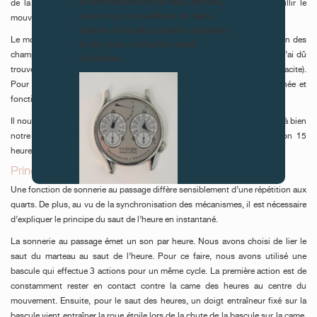
la recrudescence de faux articles,
de la boîte en acier inox sur une machine traditionnelle afin d’accueillir le
nous vous conseillons de faire
mouvement à double complication.
preuve de la plus grande vigilance
Le mois de mai était réservé aux finitions. J’ai réalisé l'étirage au cabron des
et de nous contacter avant
champs des ponts, traits tirés des faces, sablage de la platine... Enfin, j’ai dû
d’acheter.
trouver les fournisseurs pour réaliser la galvanoplastie (Ruthénium anthracite).
Pour finir, j’ai effectué le montage final afin de rendre la montre terminée et
fonctionnelle pour début juin.
Il nous a fallu près 8 mois et plus de 1200 heures de travail pour mener à bien
notre projet dans son intégralité. Le rythme était très soutenu (environ 15
heures par jour) sans aucune pause.
Principe de fonctionnement_
Une fonction de sonnerie au passage diffère sensiblement d’une répétition aux
FAUX
quarts. De plus, au vu de la synchronisation des mécanismes, il est nécessaire
d’expliquer le principe du saut de l’heure en instantané.
La sonnerie au passage émet un son par heure. Nous avons choisi de lier le
saut du marteau au saut de l’heure. Pour ce faire, nous avons utilisé une
bascule qui effectue 3 actions pour un même cycle. La première action est de
constamment rester en contact contre la came des heures au centre du
mouvement. Ensuite, pour le saut des heures, un doigt entraîneur fixé sur la
bascule vient entraîner la roue étoile lors de la chute de la bascule sur la came.