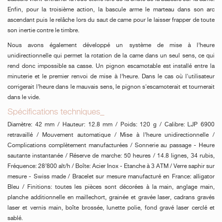
Enfin, pour la troisième action, la bascule arme le marteau dans son arc
FAUX
ascendant puis le relâche lors du saut de came pour le laisser frapper de toute
son inertie contre le timbre.
Nous avons également développé un système de mise à l’heure
unidirectionnelle qui permet la rotation de la came dans un seul sens, ce qui
rend donc impossible sa casse. Un pignon escamotable est installé entre la
minuterie et le premier renvoi de mise à l’heure. Dans le cas où l'utilisateur
corrigerait l’heure dans le mauvais sens, le pignon s'escamoterait et tournerait
dans le vide.
Spécifications techniques_
FAUX
Diamètre: 42 mm / Hauteur: 12.8 mm / Poids: 120 g / Calibre: LJP 6900
retravaillé / Mouvement automatique / Mise à l’heure unidirectionnelle /
Complications complètement manufacturées / Sonnerie au passage - Heure
sautante instantanée / Réserve de marche: 50 heures / 14.8 lignes, 34 rubis,
Fréquence: 28’800 alt/h / Boîte: Acier Inox - Etanche à 3 ATM / Verre saphir sur
mesure - Swiss made / Bracelet sur mesure manufacturé en France: alligator
Bleu / Finitions: toutes les pièces sont décorées à la main, anglage main,
planche additionnelle en maillechort, grainée et gravée laser, cadrans gravés
laser et vernis main, boîte brossée, lunette polie, fond gravé laser cerclé et
FAUX
sablé.