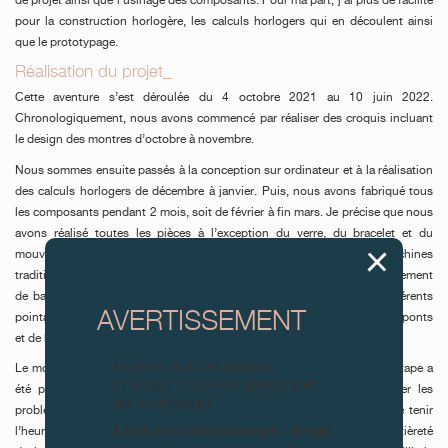
de projet ainsi que l'usinage des composants. Pour ma part, j’ai plus de facilité
pour la construction horlogère, les calculs horlogers qui en découlent ainsi
que le prototypage.
Réalisation du projet_
Cette aventure s’est déroulée du 4 octobre 2021 au 10 juin 2022.
Chronologiquement, nous avons commencé par réaliser des croquis incluant
le design des montres d’octobre à novembre.
Nous sommes ensuite passés à la conception sur ordinateur et à la réalisation
des calculs horlogers de décembre à janvier. Puis, nous avons fabriqué tous
les composants pendant 2 mois, soit de février à fin mars. Je précise que nous
avons réalisé toutes les pièces à l’exception du verre, du bracelet et du
mouvement de base. Les composants ont été usinés avec des machines
traditionnelles (fraiseuses, pointeuses...) mais aussi en CNC. Le mouvement
de base LJP6900 a été livré en barquettes, avec uniquement les différents
AVERTISSEMENT
pointages et fraisages réalisés. Nous avons donc dû finir la découpe des ponts
et de la platine.
Attention, tous ces modèles
Le mois suivant était réservé au prototypage et à la fiabilisation. Cette étape a
d’horloges et produits dérivés sont
été pour moi la plus complexe. Le but était de trouver et de régler les
des contrefaçons.
problèmes un à un afin d’obtenir une montre fonctionnelle, capable de tenir
À tous nos collectionneurs : devant
l’heure avec une précision impeccable. Nous avons ensuite fabriqué l’entièreté