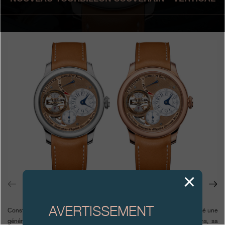
Boutiques
Catalogue
Contact
Search
Rechercher
FRANÇAIS
ENGLISH
日本語
简体中文
AVERTISSEMENT
Constructeur horloger novateur et rebelle, François-Paul Journe a inspiré une
génération d’horlogers contemporains par l’originalité de ses créations, sa