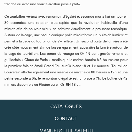
tranche ou avec une boucle ardillon posé à plat».
Ce tourbillon vertical avec remontoir d’égalité et seconde morte fait un tour en
30 secondes, une rotation plus rapide que la révolution habituelle d’une
minute afin de pouvoir mieux en admirer visuellement la prouesse technique.
Autour de la cage, une bague conique polie miroir forme un puits de lumière et
FAUX
permet à la cage du tourbillon de s’y refléter. Un second puits de lumière a été
créé côté mouvement afin de laisser également apparaître la lumière autour de
la cage de tourbillon. Les ponts de rouage en Or 4N sont gravés-remplis et
guillochés « Clous de Paris » tandis que le cadran horaire à 3 heures est pour
la première fois en émail Grand Feu sur Or blanc 18 ct. Le nouveau Tourbillon
Souverain affiche également une réserve de marche de 80 heures à 12h et une
petite seconde à 6h; le remontoir d’égalité est lui placé à 7h. Le boîtier de 42
mm est disponible en Platine ou en Or 6N 18 ct.
FAUX
CATALOGUES
CONTACT
MANUELS UTILISATEUR