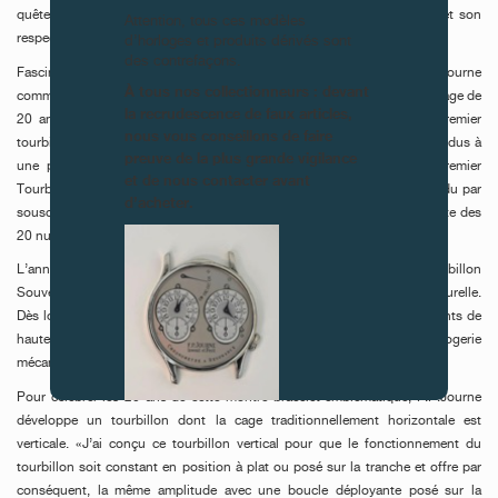
quête de la précision, son style intemporel reconnaissable entre tous et son
Attention, tous ces modèles
respect de l’éthique des traditions horlogères.
d’horloges et produits dérivés sont
des contrefaçons.
Fasciné par le tourbillon depuis son plus jeune âge, François-Paul Journe
À tous nos collectionneurs : devant
commence la réalisation de sa première montre entièrement à la main à l’âge de
la recrudescence de faux articles,
20 ans, une montre de poche à tourbillon. En 1991, il créé son premier
nous vous conseillons de faire
tourbillon en montre-bracelet dont les quelques exemplaires seront vendus à
preuve de la plus grande vigilance
une poignée de collectionneurs chevronnés. En 1999, il lance le premier
et de nous contacter avant
Tourbillon Souverain avec remontoir d’égalité en montre-bracelet. Vendu par
d’acheter.
souscription, les collectionneurs se battent pour accéder à la courte liste des
20 numéros annoncés.
L’année 2003 voit la naissance de la nouvelle génération du Tourbillon
Souverain auquel François-Paul Journe ajoute une seconde morte naturelle.
Dès lors, pour les rendre encore plus précieux, il produit ses mouvements de
haute horlogerie en Or rose 18 ct., une première dans le monde de l’horlogerie
mécanique contemporaine.
Pour célébrer les 20 ans de cette montre-bracelet emblématique, F.P.Journe
développe un tourbillon dont la cage traditionnellement horizontale est
FAUX
verticale. «J’ai conçu ce tourbillon vertical pour que le fonctionnement du
tourbillon soit constant en position à plat ou posé sur la tranche et offre par
conséquent, la même amplitude avec une boucle déployante posé sur la