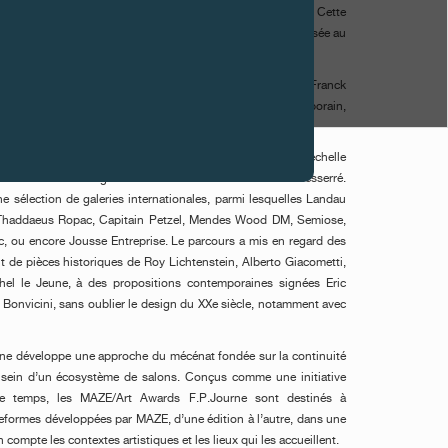
tled, 2024, présentée par la galerie Mendes Wood DM. Cette
quisition de l’œuvre par F.P.Journe, qui sera ensuite proposée au
té désigné par un jury international composé de Tatyana Franck
w York), Stephanie Seidel (responsable art contemporain,
mann (fondatrice et présidente de la Fondation LUMA).
onstellation de salons développés par MAZE. Conçu à échelle
che curatoriale exigeante et un format volontairement resserré.
ne sélection de galeries internationales, parmi lesquelles Landau
 Thaddaeus Ropac, Capitain Petzel, Mendes Wood DM, Semiose,
c, ou encore Jousse Entreprise. Le parcours a mis en regard des
t de pièces historiques de Roy Lichtenstein, Alberto Giacometti,
el le Jeune, à des propositions contemporaines signées Eric
 Bonvicini, sans oublier le design du XXe siècle, notamment avec
urne développe une approche du mécénat fondée sur la continuité
u sein d’un écosystème de salons. Conçus comme une initiative
le temps, les MAZE/Art Awards F.P.Journe sont destinés à
eformes développées par MAZE, d’une édition à l’autre, dans une
compte les contextes artistiques et les lieux qui les accueillent.