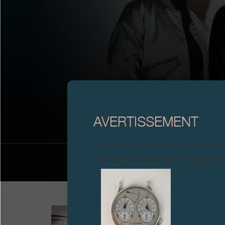
MAZE/A
AVERTISSEMENT
Attention, tous ces modèles d’horloges et
À tous nos collectionneurs : devant la r