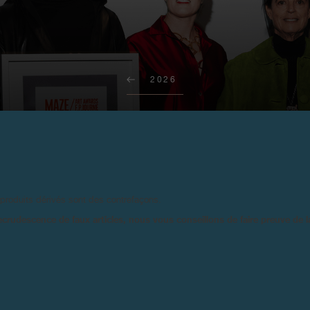
2026
RT AWARDS F.P.JOURNE ART GSTA
Gtsaad, le 19 février 2026 - Un nouveau MAZE/Art Awards F.P.Journe a été remis
à Sonia Gomes pour Untitled, 2024, présentée par la galerie Mendes Wood DM.
 produits dérivés sont des contrefaçons.
ecrudescence de faux articles, nous vous conseillons de faire preuve de 
Pour sa troisième édition, Art Gs
Zelt, au cœur du village bernois