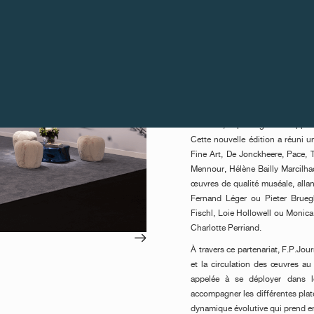
remis à Sonia Gomes pour Unti
distinction s’accompagne de l’ac
Kunstmuseum Basel.
Le lauréat de cette édition a é
(présidente de L’Alliance Ne
Kunstmuseum Basel) et Maja Hoff
Art Gstaad s’inscrit dans la c
humaine, il privilégie une appro
Cette nouvelle édition a réuni u
Fine Art, De Jonckheere, Pace,
Mennour, Hélène Bailly Marcilha
œuvres de qualité muséale, allan
Fernand Léger ou Pieter Bruegh
Fischl, Loie Hollowell ou Monica
Charlotte Perriand.
À travers ce partenariat, F.P.Jo
et la circulation des œuvres a
appelée à se déployer dans 
accompagner les différentes plat
dynamique évolutive qui prend en 