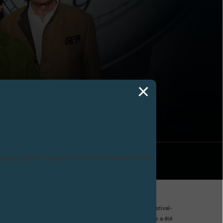
AD 2026
la plus grande vigilance et de nous contacter avant d’acheter.
taad s’est tenu du 19 au 22 février 2026 sous la toile du Festival-
. À cette occasion, un nouveau MAZE/Art Awards F.P.Journe a été