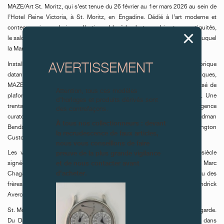
MAZE/Art St. Moritz, qui s’est tenue du 26 février au 1er mars 2026 au sein de
l’Hotel Reine Victoria, à St. Moritz, en Engadine. Dédié à l’art moderne et
contemporain, au design collectionnable, à la photographie et aux antiquités,
le salon prenait place une semaine après Art Gstaad, autre rendez-vous auquel
la Manufacture participait également.
Installé dans l’intégralité du rez-de-chaussée de cet établissement historique
AVERTISSEMENT
datant de 1875, situé à quelques pas du lac et des remontées mécaniques,
MAZE/Art St. Moritz s’est déployé dans un décor Belle Époque composé de
Attention, tous ces modèles
plafonds peints, de stucs, de lustres anciens et de miroirs d’origine. Une
d’horloges et produits dérivés sont
trentaine de galeries internationales sélectionnées pour leur exigence
des contrefaçons.
curatoriale étaient présentes, parmi lesquelles Bernier / Eliades, Friedman
À tous nos collectionneurs : devant
Benda, Matteo Lampertico ML Fine Art, Mazzoleni, von Bartha, Waddington
la recrudescence de faux articles,
Custot, Mennour, Thomsen ou encore Jean-David Cahn.
nous vous conseillons de faire
preuve de la plus grande vigilance
Les visiteurs ont ainsi pu découvrir des œuvres majeures du XXe siècle
et de nous contacter avant
signées Carla Accardi, Alighiero Boetti, Alberto Burri, Lucio Fontana ou Marc
d’acheter.
Chagall, des pièces emblématiques d’Andrea Branzi, d’Ettore Sottsass ou des
frères Campana, ainsi qu’une rare Winter Landscape with Skaters de Hendrick
Avercamp présentée par De Jonckheere.
St. Moritz a toujours cultivé le mélange des genres et le goût de l’avant-garde.
Du Dracula Club à la Cresta Run, son identité culturelle s’est forgée dans