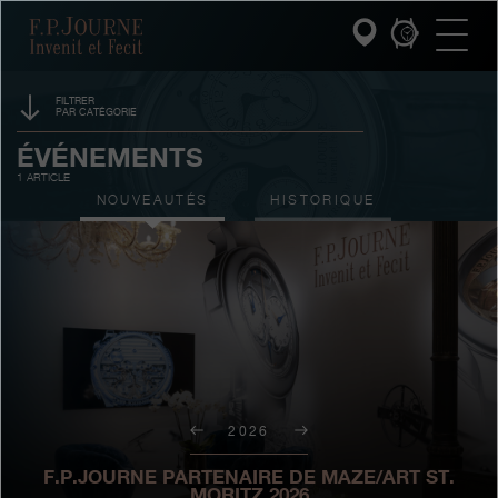
Passez
Passez
Passez
F.P.Journe
au
au
à
contenu
pied
la
principal
de
recherche
page
FILTRER
PAR CATÉGORIE
INVENIT ET FECIT
PARRAINAGE
ÉVÉNEMENTS
1 ARTICLE
COLLECTIONS
PRIX
NOUVEAUTÉS
HISTORIQUE
L'UNIVERS F.P.JOURNE
SALONS
VENTES AUX ENCHÈRES
SERVICE PATRIMOINE
CONCOURS
SERVICE CLIENT
LE RESTAURANT
2026
PRESSE
F.P.JOURNE PARTENAIRE DE MAZE/ART ST.
MORITZ 2026