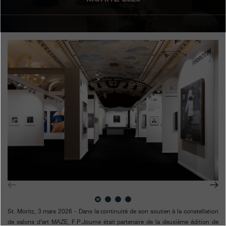
Boutiques
Catalogue
Contact
Search
Rechercher
FRANÇAIS
ENGLISH
日本語
简体中文
St. Moritz, 3 mars 2026 - Dans la continuité de son soutien à la constellation
de salons d’art MAZE, F.P.Journe était partenaire de la deuxième édition de