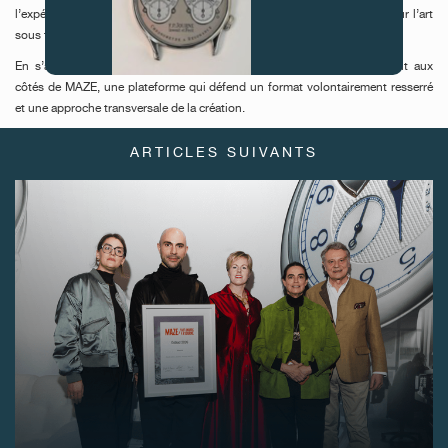
l’expérimentation et l’indépendance, ce qui en fait un terrain naturel pour l’art
sous toutes ses formes.
En s’associant à cet événement, F.P.Journe prolonge son engagement aux
côtés de MAZE, une plateforme qui défend un format volontairement resserré
FAUX
et une approche transversale de la création.
ARTICLES SUIVANTS
FAUX