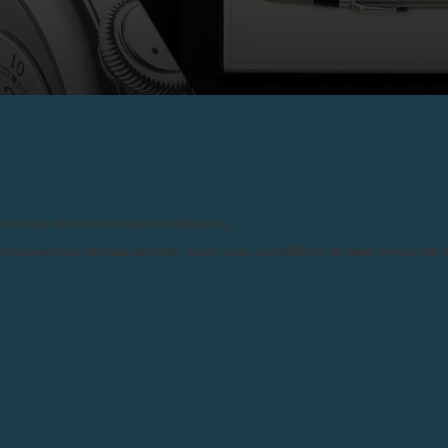
2017
CONCOURS INSTAGRAM F.P.JOURN
 produits dérivés sont des contrefaçons.
Du 14 Juillet au 25 Août 2017
ecrudescence de faux articles, nous vous conseillons de faire preuve de 
F.P.Journe est heureux de d’a