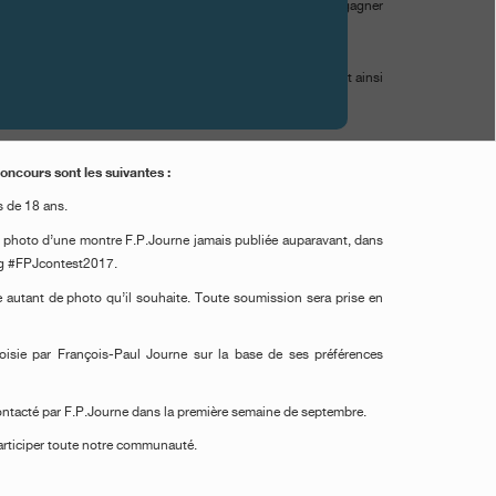
llectionneurs et les fans de la marque auront la chance de gagner
otre concours photo.
 Ballpoint Bohème
avec gravure F.P.Journe Invenit & Fecit ainsi
signé et dédicacé par François-Paul Journe.
oncours sont les suivantes :
s de 18 ans.
e photo d’une montre F.P.Journe jamais publiée auparavant, dans
tag #FPJcontest2017.
 autant de photo qu’il souhaite. Toute soumission sera prise en
sie par François-Paul Journe sur la base de ses préférences
ntacté par F.P.Journe dans la première semaine de septembre.
articiper toute notre communauté.