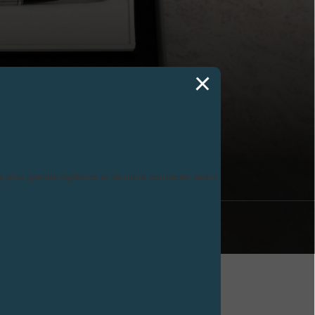
E
la plus grande vigilance et de nous contacter avant d’acheter.
nnoncer son premier concours Instagram.