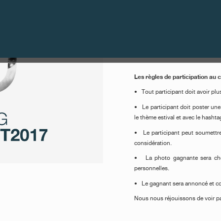
Du 14 Juillet au 25 Août,
les co
non un, mais deux prix lors de n
un stylo
Montblanc
Les prix sont
livre « Grande Sonnerie »
qu’un
Les règles de participation au c
• Tout participant doit avoir plu
• Le participant doit poster un
le thème estival et avec le hash
• Le participant peut soumettre
considération.
• La photo gagnante sera choi
personnelles.
• Le gagnant sera annoncé et co
Nous nous réjouissons de voir p