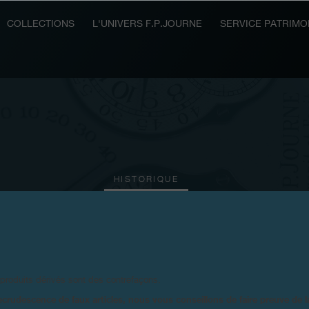
COLLECTIONS
L'UNIVERS F.P.JOURNE
SERVICE PATRIMO
HISTORIQUE
2017
2016
2015
2014
2012
2011
2008
 produits dérivés sont des contrefaçons.
ecrudescence de faux articles, nous vous conseillons de faire preuve de 