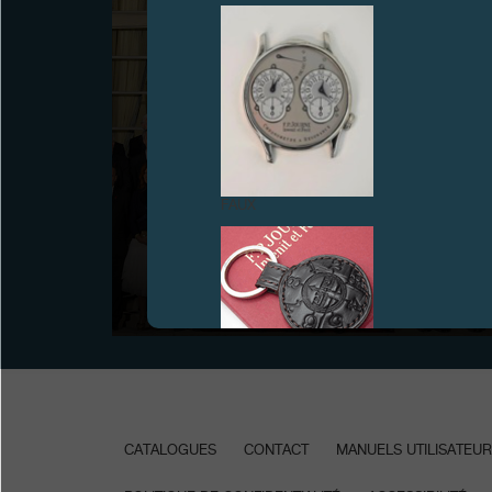
F.P.JOURNE HORLOGER OFFICIEL DE FRANCE-
CHINE 50, PARIS
FAUX
Janvier 2014 - Il y a cinquante ans, le 27 janvier 1964,
le Général de Gaulle, guidé par un esprit visionnaire,
avec l’aide du Président Mao Zedong, a ouvert la porte
aux échanges entre la Chine et la France, faisant
preuve d’un courage politique extraordinaire
FAUX
CATALOGUES
CONTACT
MANUELS UTILISATEUR