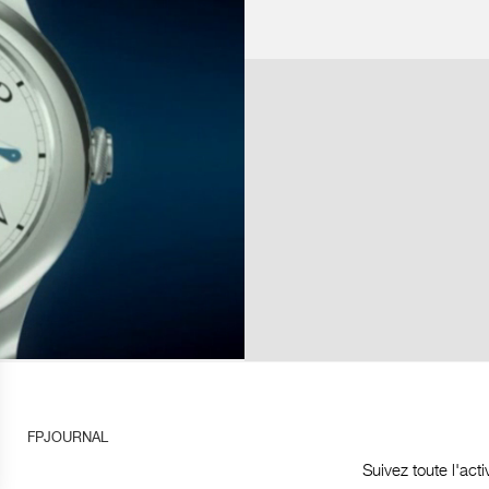
UX CAS, LA FORCE
OTS DU BALANCIER,
 DE LA TERRE OU DE
S DE L'ÉCHAPPEMENT
R AVEC LE TEMPS DE
ÉE; C'EST SEULEMENT
OMÈTRES F.P.JOURNE,
ENDUS DANS LE MONDE
 UNE DIFFÉRENCE DE
AR RAPPORT À CELLE
HANGE MAIS PAS SA
AVANCE PAR JOUR ET
EUT ALORS APPRÉCIER
E LA DÉRIVE DE SON
FPJOURNAL
OSITION DU NAVIRE.
CE PAR JOUR, IL LUI
Suivez toute l'act
ES POUR CONNAÎTRE