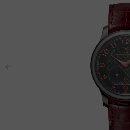
collection/series-
r
Précédent