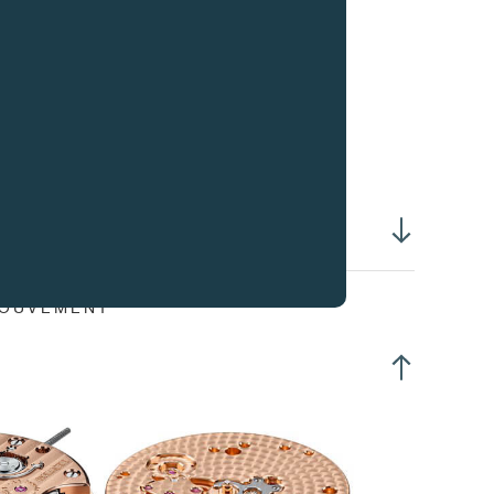
amètre filetage tige :
S0.90 mm
lancier chronométrique à 4 masselottes
iral plat Anachron microflammé
rte-piton mobile
ns raquette
rolage laser Nivatronic
ton GE goupillé
équence : 21,600 Alt/h (3Hz)
ertie: 10.10 mg/cm2
gle de levée: 52°
 à plat :
320°
MOUVEMENT
h à plat :
280°
emontage manuel
barillets en parallèle
rrection de l'heure en position 2
happement ancre en ligne, 15 dents
ge de remontoir à 2 positions