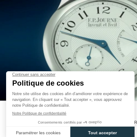
LATITUDE, ET DEUXIÈMEMENT L'ALTITUDE. DANS LES DE
GRAVITATIONNELLE CHANGE AVEC LES FROTTEMENTS DES PIV
PROVOQUANT DU RETARD LORSQUE L'ON S'ÉLOIGNE DU CENTRE
L'AVANCE LORSQU'ON S'EN RAPPROCHE.
FAUX
- LA DÉGRADATION DES HUILES: LE VIEILLISSEMENT DES HUILE
PROVOQUE UN DURCISSEMENT DE CELLES-CI, CE QUI VA DONNE
L'AVANCE À LA MONTRE.
DANS CES QUATRE CAS, LA PRÉCISION RÉELLE N'EST PAS ALTÉR
L'ÉTALONNAGE QUI A CHANGÉ! DANS LE CAS DE FIGURE DES CHRON
ILS SONT RÉGLÉS DANS NOS ATELIERS À GENÈVE AVANT D'ÊTRE V
ENTIER. SUIVANT LA POSITION GÉOGRAPHIQUE DE L'ACHETEUR,
PLUSIEURS SECONDES PEUT ÊTRE CONSTATÉE.
DANS CHAQUE ENDROIT DU GLOBE, UNE DIFFÉRENCE DE MARCHE P
FAUX
DE GENÈVE EST NORMALE: L'ÉTALONNAGE DU CHRONOMÈTRE C
PRÉCISION.
LA PREUVE: LORSQU'UN GARDE-TEMPS PREND DEUX SECONDES D'
QU'IL CONSERVE LE MÊME TEMPS D'AVANCE TOUS LES JOURS, ON P
SA PRÉCISION EXTRÊME.
AUTREFOIS DANS LA MARINE, LE CAPITAINE PRENAIT EN COMPT
CATALOGUES
CONTACT
MANUELS UTILISATEUR
CHRONOMÈTRE ET L'INTÉGRAIT À SON CALCUL POUR CONNAÎTRE LA P
SI SON CHRONOMÈTRE AVAIT UNE DÉRIVE D'UNE SECONDE D'AVAN
POLITIQUE DE CONFIDENTIALITÉ
ACCESSIBILITÉ
SUFFISAIT AU BOUT DE 30 JOURS DE RETRANCHER 30 SECOND