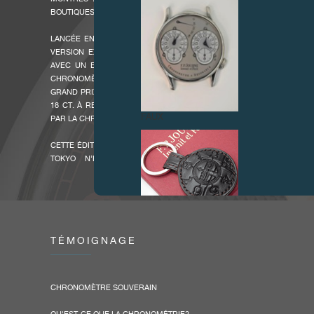
BOUTIQUES DE LA MARQUE.
LANCÉE EN 2005, LA PREMIÈRE ÉDITION ANNIVERSAIRE DE 20 PIÈC
VERSION EXCLUSIVE DU CHRONOMÈTRE SOUVERAIN, RÉALISÉ POU
AVEC UN BOÎTIER EN TITANE POLI ET UN CADRAN OR RECOUVER
CHRONOMÈTRE SOUVERAIN, QUI A REMPORTÉ LE PRIX DE MEILLEU
GRAND PRIX D’HORLOGERIE DE GENÈVE EN 2005, PRÉSENTE UN M
18 CT. À REMONTAGE MANUEL QUI OSCILLE AU RYTHME DE 21,600 A
FAUX
PAR LA CHRONOMÉTRIE MARINE DU 19ÈME SIÈCLE.
CETTE ÉDITION ANNIVERSAIRE TOKYO EN TITANE VENDUE UNIQUEME
TOKYO N’EST PLUS DISPONIBLE, MAIS LES CLIENTS PEUV
CHRONOMÈTRE SOUVERAIN DANS SA VERSION ACTUELLE EN PLATINE
DANS TOUTES LES BOUTIQUES F.P.JOURNE.
TÉMOIGNAGE
FAUX
CHRONOMÈTRE SOUVERAIN