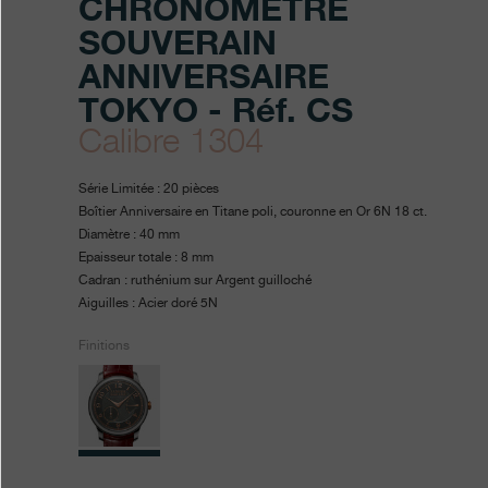
CHRONOMÈTRE
SOUVERAIN
ANNIVERSAIRE
TOKYO - Réf. CS
Calibre 1304
https://www.fpjourne.com/fr/
FP
https://www.fpjourne.com/f
FP
Série Limitée : 20 pièces
anniversaire-
Journe
Journe
Boîtier Anniversaire en Titane poli, couronne en Or 6N 18 ct.
Diamètre : 40 mm
boutique-
Epaisseur totale : 8 mm
tokyo/chronometre-
Cadran : ruthénium sur Argent guilloché
Aiguilles : Acier doré 5N
souverain-
Finitions
anniversaire-
tokyo