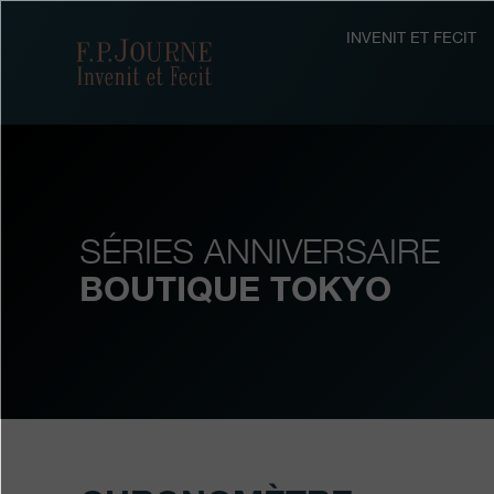
Passez
Passez
Passez
au
au
à
INVENIT ET FECIT
F.P.Journe
contenu
pied
la
principal
de
recherche
page
SÉRIES ANNIVERSAIRE
BOUTIQUE TOKYO