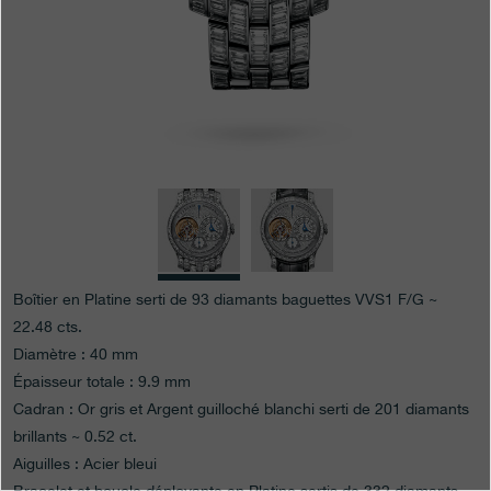
Boutiques
Catalogue
Contact
Search
Rechercher
FRANÇAIS
ENGLISH
日本語
简体中文
Boîtier en Platine serti de 93 diamants baguettes VVS1 F/G ~
22.48 cts.
Diamètre : 40 mm
Épaisseur totale : 9.9 mm
Cadran : Or gris et Argent guilloché blanchi serti de 201 diamants
brillants ~ 0.52 ct.
Aiguilles : Acier bleui