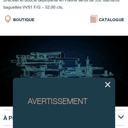
Bracelet et boucle déployante en Platine sertis de 332 diamants
baguettes VVS1 F/G ~ 52.00 cts.
BOUTIQUE
CATALOGUE
AVERTISSEMENT
Attention, tous ces modèles
À PROPOS
d’horloges et produits dérivés sont
des contrefaçons.