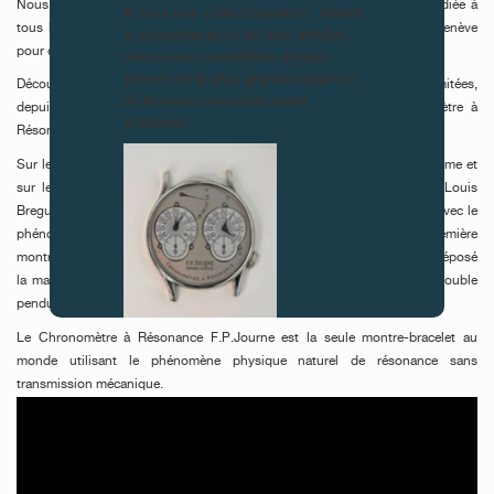
Nous avons le plaisir de partager avec vous le film de l’exposition, dédiée à
À tous nos collectionneurs : devant
tous les amateurs de haute horlogerie qui n’ont pas pu se rendre à Genève
la recrudescence de faux articles,
pour cet événement.
nous vous conseillons de faire
preuve de la plus grande vigilance
Découvrez des prototypes à Résonance, des pièces rares et des séries limitées,
et de nous contacter avant
depuis le mouvement réalisé en 1983 jusqu’au nouveau Chronomètre à
d’acheter.
Résonance 2020 avec 2 remontoirs d’égalités.
Sur les pas des observations du scientifique Christiaan Huygens au 17ème et
sur les pas des 2 horlogers du 18ème, Antide Janvier et Abraham-Louis
Breguet qui réalisèrent des régulateurs à double pendule fonctionnant avec le
phénomène de la résonance, François-Paul Journe a présenté sa première
montre-bracelet à Résonance en 2000, qu’il a baptisée Résonance, et déposé
la marque Résonance®, phénomène connu auparavant sous le nom double
pendule ou double balancier.
Le Chronomètre à Résonance F.P.Journe est la seule montre-bracelet au
FAUX
monde utilisant le phénomène physique naturel de résonance sans
transmission mécanique.
Vidéo Youtube