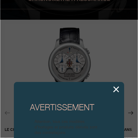
Boutiques
Catalogue
Contact
Search
Rechercher
FRANÇAIS
ENGLISH
日本語
简体中文
AVERTISSEMENT
Attention, tous ces modèles
d’horloges et produits dérivés sont
LE CHRONOMÈTRE À RÉSONANCE F.P.JOURNE CÉLÈBRE SES 20 ANS
des contrefaçons.