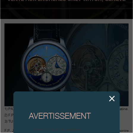
Boutiques
Catalogue
Contact
Search
Rechercher
FRANÇAIS
ENGLISH
日本語
简体中文
1) PATEK PHILIPPE : 7 300 000 CHF, soit 10 fois le prix du modèle en platine.
AVERTISSEMENT
2) F.P. JOURNE : 550 000 CHF, soit 4 fois le prix du modèle en platine.
3) TUDOR : 375 000 CHF, soit 100 fois le prix du modèle de base.
Attention, tous ces modèles
F.P. Journe participait pour la première fois à ONLY WATCH avec une montre