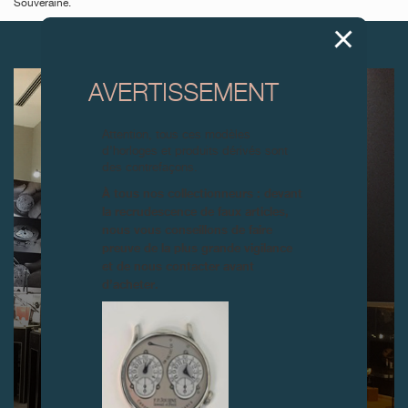
Souveraine.
ARTICLES SUIVANTS
AVERTISSEMENT
Attention, tous ces modèles
d’horloges et produits dérivés sont
des contrefaçons.
À tous nos collectionneurs : devant
la recrudescence de faux articles,
nous vous conseillons de faire
preuve de la plus grande vigilance
et de nous contacter avant
d’acheter.