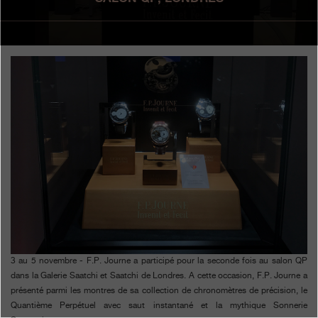
Boutiques
Catalogue
Contact
Search
Rechercher
FRANÇAIS
ENGLISH
日本語
简体中文
3 au 5 novembre - F.P. Journe a participé pour la seconde fois au salon QP
dans la Galerie Saatchi et Saatchi de Londres. A cette occasion, F.P. Journe a
présenté parmi les montres de sa collection de chronomètres de précision, le
Quantième Perpétuel avec saut instantané et la mythique Sonnerie