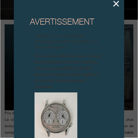
Boutiques
AVERTISSEMENT
Catalogue
Contact
Attention, tous ces modèles
d’horloges et produits dérivés sont
Search
des contrefaçons.
Rechercher
À tous nos collectionneurs : devant
la recrudescence de faux articles,
nous vous conseillons de faire
FRANÇAIS
ENGLISH
日本語
简体中文
preuve de la plus grande vigilance
et de nous contacter avant
d’acheter.
Prix de la montre homme pour l’Octa Lune
La collection Octa est développée à partir d’une des inventions les plus
évoluées de F.P. Journe: un calibre automatique conçu pour l’intégration de
complications variées, sans que sa taille ne soit modifiée. Véritable