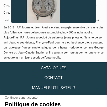
Circuit de Silverstone, Towcester, Angleterre - 16 juillet 2017 - Vainqueur
Circuit de Hungaroring, Budapest, Hongrie - 30 juillet 2017 - Vainqueur
Circuit de Spa-Francorchamps, Liège, Belgique - 27 août 2017 - Vainqueur
En 2012, F.P.Journe et Jean Alesi s’étaient engagés ensemble dans une des
FAUX
plus folles aventures de la course automobile, Indy 500 à Indianapolis.
Aujourd’hui, F.P. Journe a décidé de suivre ce jeune pilote et fils ainé de son
ami Jean. A ses débuts, François-Paul Journe a eu la chance d’être soutenu
par quelques figures emblématiques de la haute horlogerie, comme George
Daniels ou Jean-Claude Sabrier, et il a tenu, à son tour, à donner une chance
en soutenant un jeune esprit de l’automobile.
CATALOGUES
FAUX
CONTACT
MANUELS UTILISATEUR
FPJOURNAL