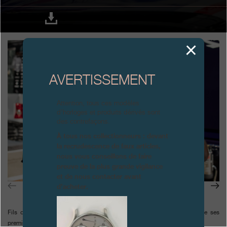
Boutiques
Catalogue
Contact
Search
AVERTISSEMENT
Rechercher
Attention, tous ces modèles
d’horloges et produits dérivés sont
FRANÇAIS
ENGLISH
日本語
简体中文
des contrefaçons.
À tous nos collectionneurs : devant
la recrudescence de faux articles,
nous vous conseillons de faire
preuve de la plus grande vigilance
et de nous contacter avant
d’acheter.
Fils de Jean Alesi, le jeune coureur automobile Giuliano Alesi célèbre ses
premières victoires en formule GP3 :