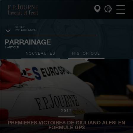
Passez
Passez
Passez
F.P.Journe
au
au
à
contenu
pied
la
principal
de
recherche
page
FILTRER
PAR CATÉGORIE
INVENIT ET FECIT
ÉVÉNEMENTS
PARRAINAGE
1 ARTICLE
COLLECTIONS
PRIX
NOUVEAUTÉS
HISTORIQUE
L'UNIVERS F.P.JOURNE
SALONS
VENTES AUX ENCHÈRES
SERVICE PATRIMOINE
CONCOURS
SERVICE CLIENT
LE RESTAURANT
2017
PRESSE
PREMIERES VICTOIRES DE GIULIANO ALESI EN
FORMULE GP3