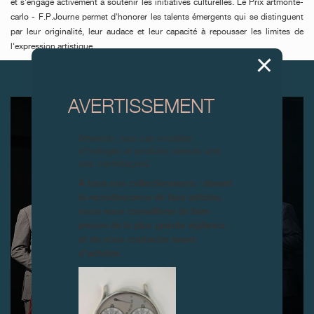
et s'engage activement à soutenir les initiatives culturelles. Le Prix artmonte-
carlo - F.P.Journe permet d'honorer les talents émergents qui se distinguent
par leur originalité, leur audace et leur capacité à repousser les limites de
l'expression artistique.
ARTICLES SUIVANTS
AVERTISSEMENT
Attention, tous ces modèles
d’horloges et produits dérivés sont
des contrefaçons.
À tous nos collectionneurs : devant
la recrudescence de faux articles,
nous vous conseillons de faire
preuve de la plus grande vigilance
et de nous contacter avant
d’acheter.