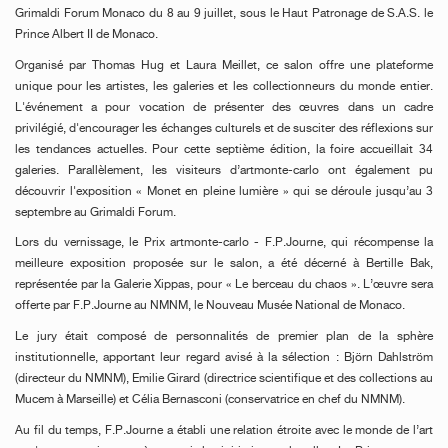
Grimaldi Forum Monaco du 8 au 9 juillet, sous le Haut Patronage de S.A.S. le
Prince Albert II de Monaco.
Organisé par Thomas Hug et Laura Meillet, ce salon offre une plateforme
unique pour les artistes, les galeries et les collectionneurs du monde entier.
L'événement a pour vocation de présenter des œuvres dans un cadre
privilégié, d'encourager les échanges culturels et de susciter des réflexions sur
les tendances actuelles. Pour cette septième édition, la foire accueillait 34
galeries. Parallèlement, les visiteurs d’artmonte-carlo ont également pu
découvrir l'exposition « Monet en pleine lumière » qui se déroule jusqu’au 3
septembre au Grimaldi Forum.
Lors du vernissage, le Prix artmonte-carlo - F.P.Journe, qui récompense la
meilleure exposition proposée sur le salon, a été décerné à Bertille Bak,
représentée par la Galerie Xippas, pour « Le berceau du chaos ». L’œuvre sera
offerte par F.P.Journe au NMNM, le Nouveau Musée National de Monaco.
Le jury était composé de personnalités de premier plan de la sphère
institutionnelle, apportant leur regard avisé à la sélection : Björn Dahlström
(directeur du NMNM), Emilie Girard (directrice scientifique et des collections au
Mucem à Marseille) et Célia Bernasconi (conservatrice en chef du NMNM).
Au fil du temps, F.P.Journe a établi une relation étroite avec le monde de l’art