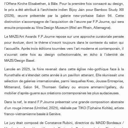
l'Offene Kirche Elisabethen, à Bâle. Pour la première fois consacré au design,
le prix a été attribué à l’architecte indien Bijoy Jain pour Bamboo Study XIII
(2026), œuvre présentée par la galerie new-yorkaise Salon 94. Cette
distinction s'accompagne de l'acquisition de l'œuvre par F.P.Journe, qui sera
ensuite proposée au Vitra Design Museum (Weil am Rhein, Allemagne).
Le MAZE/Art Awards F.P.Journe repose sur une approche curatoriale pensée
pour évoluer, dont le thème s'inscrit toujours dans le contexte du salon qui
l'accueille. Après trois éditions tournées vers l'art moderne et contemporain, il
s'ouvrait cette fois au design collectionnable, en écho à l'identité de
MAZE/Design Basel.
Lancée en 2025, la foire revenait dans cette église néo-gothique face à la
Kunsthalle et s'étendait cette année à un pavillon attenant. Elle réunissait une
sélection de galeries internationales, parmi lesquelles Kreo, Jousse Entreprise,
Mitterrand, Salon 94, Thomsen Gallery ou encore ammann//gallery, du
mobilier d'après-guerre aux créations contemporaines les plus audacieuses.
Dans la nef, le stand F.P.Journe présentait une grande composition abstraite
d'un rouge intense (Untitled, 2025), réalisée par TIKO (Tiphaine Koltès), artiste
franco-vietnamienne basée à Genève.
Le jury était composé de Constance Rubini, directrice du MADD Bordeaux /