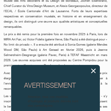
Musée des Arts décoratifs et du Design de Bordeaux, Jochen Eisenbrand,
Chief Curator du Vitra Design Museum, et Alexis Georgacopoulos, directeur de
l'ECAL / École Cantonale d'Art de Lausanne. Forts de leurs expertises
respectives en conservation muséale, en histoire et en enseignement du
design, ils ont distingué une œuvre aux qualités artistiques et conceptuelles
remarquables.
Le prix a été remis pour la première fois en novembre 2025 à Paris, lors de
MIRA Art Fair, où Victor Fidelis (galerie Verve, São Paulo) a été distingué pour «
No limit do privado ». Il a ensuite été attribué à Sonia Gomes (galerie Mendes
Wood DM, São Paulo) à Art Gstaad en février 2026, puis à Jeanne
Selmersheim-Desgrange (galerie Pavec, Paris) à TEFAF Maastricht en mars
2026. Les œuvres acquises ont été proposées au Centre Pompidou pour la
première, et au Kunstmuseum Basel pour les deux suivantes.
Avec cette première pièce de design destinée au Vitra Design Museum, le prix
élargit son champ tout en poursuivant son objectif : contribuer à
l'enrichissement de collections muséales de premier plan et à la
AVERTISSEMENT
reconnaissance institutionnelle des créateurs qu'il met en lumière.
Les valeurs qui définissent F.P.Journe - Authenticité, Rareté et Talent - s'y
Attention, tous ces modèles
d’horloges et produits dérivés sont
inscrivent naturellement. Réunies dans l'acronyme « A.R.T. », elles traduisent
des contrefaçons.
le lien étroit que la Manufacture entretient avec la création sous toutes ses