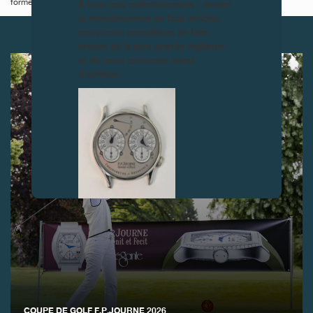
À tous nos collectionneurs : devant
formes, et son engagement en faveur de sa transmission.
la recrudescence de faux articles,
nous vous conseillons de faire
ARTICLES SUIVANTS
preuve de la plus grande vigilance
et de nous contacter avant
d’acheter.
FAUX
COUPE DE GOLF F.P.JOURNE 2026