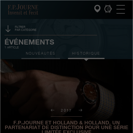
Passez
Passez
Passez
F.P.Journe
au
au
à
contenu
pied
la
principal
de
recherche
page
FILTRER
PAR CATÉGORIE
INVENIT ET FECIT
PARRAINAGE
ÉVÉNEMENTS
1 ARTICLE
COLLECTIONS
PRIX
NOUVEAUTÉS
HISTORIQUE
L'UNIVERS F.P.JOURNE
SALONS
VENTES AUX ENCHÈRES
SERVICE PATRIMOINE
CONCOURS
SERVICE CLIENT
LE RESTAURANT
2017
PRESSE
F.P.JOURNE ET HOLLAND & HOLLAND, UN
PARTENARIAT DE DISTINCTION POUR UNE SÉRIE
LIMITÉE EXCLUSIVE