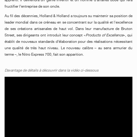
apprenti. Il deviendra un génie inventif et un homme d'affaires doué qui fera
fructifier l’entreprise de son oncle.
Au fil des décennies, Holland & Holland a toujours su maintenir sa position de
leader mondial dans ce créneau en se concentrant sur la qualité et l'excellence
de ses créations artisanales de haut vol. Dans leur manufacture de Bruton
Street, ses dirigeants ont introduit leur concept «
Products of Excellence
», qui
établit de nouveaux standards d’élaboration pour des réalisations nécessitant
une qualité de très haut niveau. Le nouveau calibre – au sens armurier du
terme –, le Nitro Express 700, fait son apparition.
Davantage de détails à découvrir dans la vidéo ci-dessous