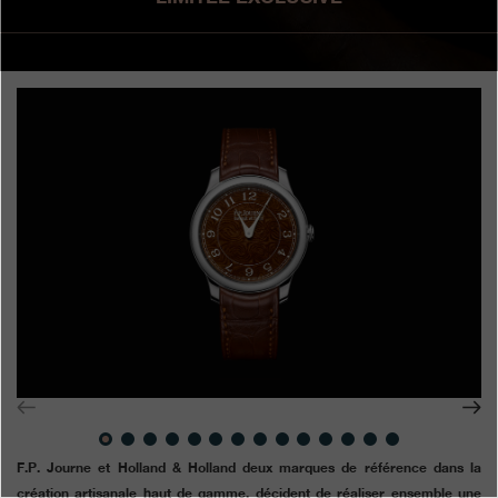
Boutiques
Catalogue
Contact
Search
Rechercher
FRANÇAIS
ENGLISH
日本語
简体中文
F.P. Journe et Holland & Holland deux marques de référence dans la
création artisanale haut de gamme, décident de réaliser ensemble une