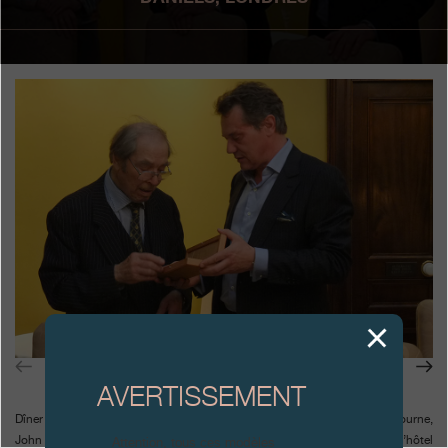
Boutiques
Catalogue
Contact
Search
Rechercher
FRANÇAIS
ENGLISH
日本語
简体中文
AVERTISSEMENT
Dîner exclusif organisé par les partenaires londoniens et amis de F.P.Journe,
John et William Asprey (William & Son) jeudi 24 juin 2010, à l’hôtel
Attention, tous ces modèles