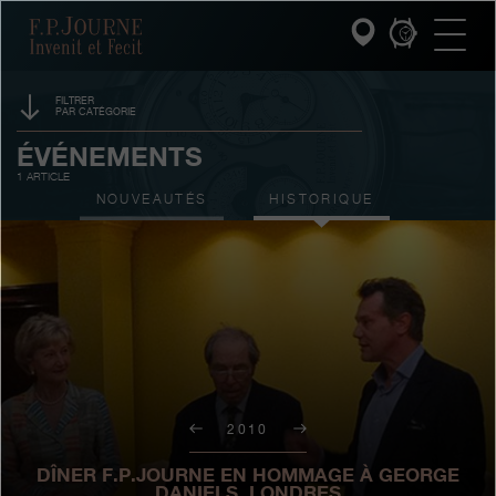
Passez
Passez
Passez
F.P.Journe
au
au
à
contenu
pied
la
principal
de
recherche
page
FILTRER
PAR CATÉGORIE
INVENIT ET FECIT
PARRAINAGE
ÉVÉNEMENTS
1 ARTICLE
COLLECTIONS
PRIX
NOUVEAUTÉS
HISTORIQUE
L'UNIVERS F.P.JOURNE
SALONS
VENTES AUX ENCHÈRES
SERVICE PATRIMOINE
CONCOURS
SERVICE CLIENT
LE RESTAURANT
2010
PRESSE
DÎNER F.P.JOURNE EN HOMMAGE À GEORGE
DANIELS, LONDRES