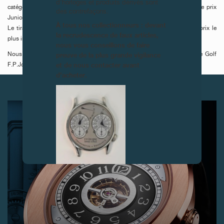
d’horloges et produits dérivés sont
catégories : Nearest to the pin, homme et femme, le prix Visiteur, et le prix
des contrefaçons.
Junior remporté par Ludivine Berger et Victor Troller.
À tous nos collectionneurs : devant
Le tirage au sort a désigné Augustin de Jamblinne, qui a remporté le prix le
la recrudescence de faux articles,
plus important de la compétition : une pendulette réveil F.P.Journe.
nous vous conseillons de faire
preuve de la plus grande vigilance
Nous remercions la Maison Laurent-Perrier, partenaire de la Coupe de Golf
et de nous contacter avant
F.P.Journe.
d’acheter.
ARTICLES SUIVANTS
FAUX