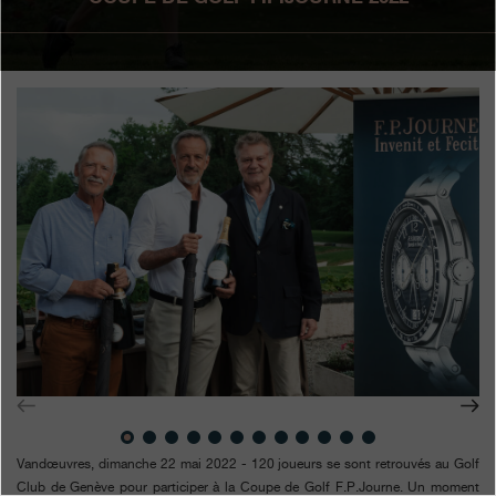
Boutiques
Catalogue
Contact
Search
Rechercher
FRANÇAIS
ENGLISH
日本語
简体中文
Vandœuvres, dimanche 22 mai 2022 - 120 joueurs se sont retrouvés au Golf
Club de Genève pour participer à la Coupe de Golf F.P.Journe. Un moment