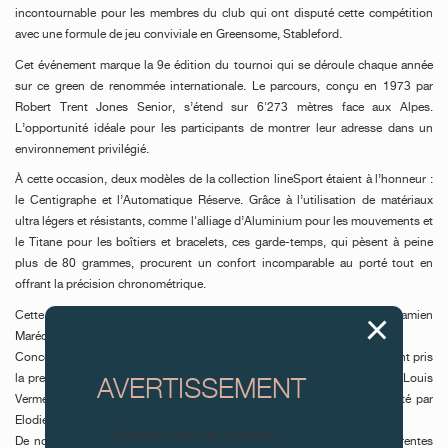
incontournable pour les membres du club qui ont disputé cette compétition
avec une formule de jeu conviviale en Greensome, Stableford.
Cet événement marque la 9e édition du tournoi qui se déroule chaque année
sur ce green de renommée internationale. Le parcours, conçu en 1973 par
Robert Trent Jones Senior, s’étend sur 6'273 mètres face aux Alpes.
L’opportunité idéale pour les participants de montrer leur adresse dans un
environnement privilégié.
À cette occasion, deux modèles de la collection lineSport étaient à l’honneur :
le Centigraphe et l’Automatique Réserve. Grâce à l’utilisation de matériaux
ultra légers et résistants, comme l'alliage d’Aluminium pour les mouvements et
le Titane pour les boîtiers et bracelets, ces garde-temps, qui pèsent à peine
plus de 80 grammes, procurent un confort incomparable au porté tout en
offrant la précision chronométrique.
Cette année, le classement brut a récompensé Gwynn Brand et Damien
Maréchal.
Concernant le classement net, Thomas Bergerat et Benjamin Lavizzari ont pris
la première place avec un score de 43. Ils devancent Anthony Killen et Louis
AVERTISSEMENT
Vermeil, qui suivent le score gagnant de près. Le podium est complété par
Elodie et Georges-Alexandre Sturdza.
Attention, tous ces modèles
De nombreux autres prix ont récompensé les gagnants dans les différentes