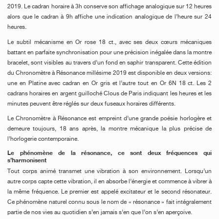
2019. Le cadran horaire à 3h conserve son affichage analogique sur 12 heures
alors que le cadran à 9h affiche une indication analogique de l’heure sur 24
heures.
Le subtil mécanisme en Or rose 18 ct., avec ses deux cœurs mécaniques
battant en parfaite synchronisation pour une précision inégalée dans la montre
bracelet, sont visibles au travers d’un fond en saphir transparent. Cette édition
du
Chronomètre à Résonance millésime 2019 est disponible en deux versions:
une en Platine avec cadran en Or gris et l’autre tout en Or 6N 18 ct. Les 2
cadrans horaires en argent guilloché Clous de Paris indiquant les heures et les
minutes peuvent être réglés sur deux fuseaux horaires différents.
Le Chronomètre à Résonance est
empreint d’une grande poésie horlogère et
demeure toujours, 18 ans après, la montre mécanique la plus précise de
l’horlogerie contemporaine.
Le phénomène de la résonance, ce sont deux fréquences qui
s’harmonisent
Tout corps animé transmet une vibration à son environnement. Lorsqu’un
autre corps capte cette vibration, il en absorbe l’énergie et commence à vibrer à
la même fréquence.
Le premier est appelé excitateur et le second résonateur.
Ce phénomène naturel connu sous le nom de « résonance » fait intégralement
partie de nos vies au quotidien s’en jamais s’en que l’on s’en aperçoive.