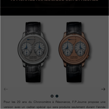
Boutiques
Catalogue
Contact
Search
Rechercher
FRANÇAIS
ENGLISH
日本語
简体中文
Pour les 20 ans du Chronomètre à Résonance, F.P.Journe propose une
version avec un cadran spécial qui sera produite seulement durant l’année