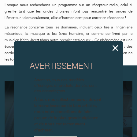
Lorsque nous recherchons un programme sur un récepteur radio, celui-ci
grésille tant que les ondes choisies n’ont pas rencontré les ondes de
l’émetteur
: alors seulement, elles s’harmonisent pour entrer en résonance
!
La résonance concerne tous les domaines, incluant ceux liés à l’ingénierie
mécanique, la musique et les êtres humains, et comme confirmé par le
musicien Keith Jarett (dans notre premier catalogue): « Ce phénomène est une
évidence en musique. Les luths et les sitars, par exemple, possèdent des
cordes dont l'unique raison d'être est de vibrer par résonance; le musicien ne
les touche jamais, malgré leur proximité avec les cordes pincées ».
AVERTISSEMENT
ARTICLES SUIVANTS
Attention, tous ces modèles
d’horloges et produits dérivés sont
des contrefaçons.
À tous nos collectionneurs : devant
la recrudescence de faux articles,
nous vous conseillons de faire
preuve de la plus grande vigilance
et de nous contacter avant
d’acheter.