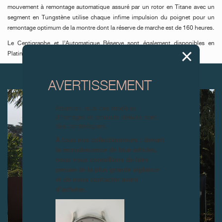
mouvement à remontage automatique assuré par un rotor en Titane avec un
segment en Tungstène utilise chaque infime impulsion du poignet pour un
remontage optimum de la montre dont la réserve de marche est de 160 heures.
Le Centigraphe et l’Automatique Réserve sont également disponibles en
Platine ou en Or 6N 18 ct, avec finition martelée.
ARTICLES SUIVANTS
AVERTISSEMENT
Attention, tous ces modèles
d’horloges et produits dérivés sont
des contrefaçons.
À tous nos collectionneurs : devant
la recrudescence de faux articles,
nous vous conseillons de faire
preuve de la plus grande vigilance
et de nous contacter avant
d’acheter.