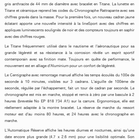
gris anthracite de 44 mm de diamètre avec bracelet en Titane. La lunette en
Titane et céramique reprend les codes du Chronographe Rattrapante avec ses
chiffres gravés dans la masse. Pour la première fois, un nouveau cadran jaune
éclatant apporte une nouvelle intensité à la lineSport avec des chiffres en
appliques luminescents soulignés de noir et des compteurs toujours en saphir
avec des chiffres rouges.
Le Titane fréquemment utilisé dans le nautisme et l’aéronautique pour sa
grande légèreté et sa résistance à la corrosion révèle un esprit sportif
contemporain avec sa finition mate. Toujours en quête de performance, le
mouvement est en alliage d’Aluminium pour un confort de légèreté.
Le Centigraphe avec remontage manuel affiche les temps écoulés du 100e de
seconde à 10 minutes, visibles sur 3 cadrans. L’aiguille de 100ème de
seconde, régulée par l’échappement, fait un tour de cadran par seconde. Le
chronographe est mis en marche, stoppé et remis à zéro par une bascule à 2
heures (brevetée No EP 818 734 A1) sur la carrure. Ergonomique, elle est
réellement adaptée à la montre bracelet. La réserve de marche du ressort
moteur est d’au moins 80 heures, et 24 heures avec le chronographe en
marche.
L’Automatique Réserve affiche les heures diurnes et nocturnes, ainsi qu’une
date encore plus grande (4.7 x 2.6 mm) pour une lisibilité optimale. Son