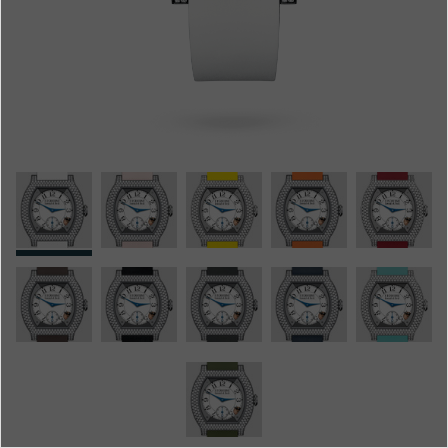
Boutiques
Catalogue
Contact
Search
Rechercher
FRANÇAIS
ENGLISH
日本語
简体中文