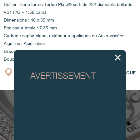
Boîtier Titane forme Tortue Plate® serti de 222 diamants brillants
VS1 F/G ~ 1.56 carat
Dimensions : 40 x 35 mm
Epaisseur totale : 7.35 mm
Cadran : saphir blanc, extérieur à appliques en Acier vissées
Aiguilles : Acier bleui
Bracelet caoutchouc Blanc
Boucle déployante
BOUTIQUE
CATALOGUE
AVERTISSEMENT
Attention, tous ces modèles
d’horloges et produits dérivés sont
des contrefaçons.
À tous nos collectionneurs : devant
la recrudescence de faux articles,
nous vous conseillons de faire
preuve de la plus grande vigilance
et de nous contacter avant