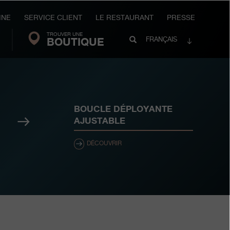
INE
SERVICE CLIENT
LE RESTAURANT
PRESSE
TROUVER UNE
Search
BOUTIQUE
Recherche
FRANÇAIS
FP
Journe
BOUCLE DÉPLOYANTE
Suivant
AJUSTABLE
DÉCOUVRIR