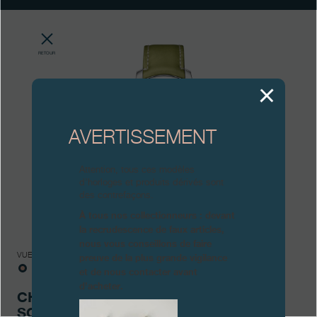
Boutiques
Catalogue
RETOUR
Contact
Search
Rechercher
AVERTISSEMENT
FRANÇAIS
ENGLISH
日本語
简体中文
Attention, tous ces modèles
d’horloges et produits dérivés sont
des contrefaçons.
À tous nos collectionneurs : devant
la recrudescence de faux articles,
nous vous conseillons de faire
preuve de la plus grande vigilance
VUES
et de nous contacter avant
d’acheter.
CHRONOMÈTRE
SOUVERAIN