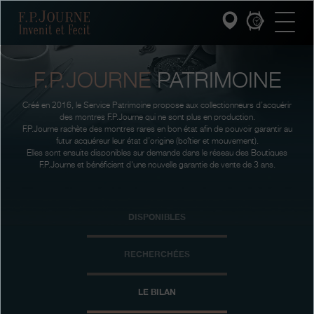
Passez
Passez
Passez
F.P.Journe
au
au
à
contenu
pied
la
principal
de
recherche
page
F.P.JOURNE
PATRIMOINE
INVENIT ET FECIT
Créé en 2016, le Service Patrimoine propose aux collectionneurs d’acquérir
COLLECTIONS
des montres F.P.Journe qui ne sont plus en production.
F.P.Journe rachète des montres rares en bon état afin de pouvoir garantir au
futur acquéreur leur état d’origine (boîtier et mouvement).
L'UNIVERS F.P.JOURNE
Elles sont ensuite disponibles sur demande dans le réseau des Boutiques
F.P.Journe et bénéficient d'une nouvelle garantie de vente de 3 ans.
SERVICE PATRIMOINE
DISPONIBLES
SERVICE CLIENT
LE RESTAURANT
RECHERCHÉES
PRESSE
LE BILAN