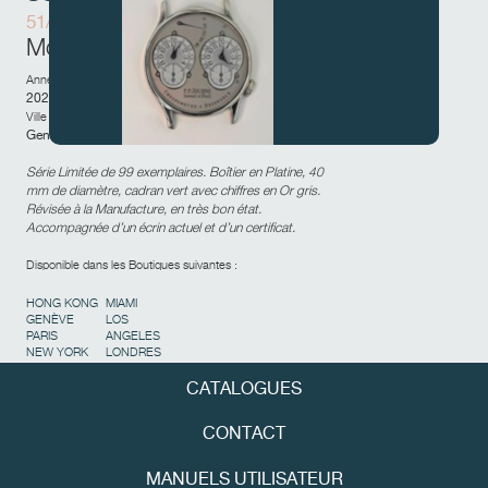
51/99-CSD
Mouvement en Or rose
Année de vente :
2020
Ville et pays de la vente :
Genève,
Suisse
FAUX
Série Limitée de 99 exemplaires. Boîtier en Platine, 40
mm de diamètre, cadran vert avec chiffres en Or gris.
Révisée à la Manufacture, en très bon état.
Accompagnée d’un écrin actuel et d’un certificat.
Disponible dans les Boutiques suivantes :
HONG KONG
MIAMI
GENÈVE
LOS
PARIS
ANGELES
NEW YORK
LONDRES
CATALOGUES
FAUX
CONTACT
MANUELS UTILISATEUR