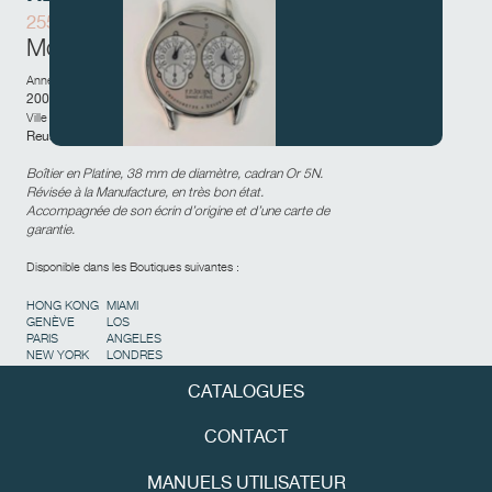
255-02R
Mouvement Laiton
Année de vente :
2002
Ville et pays de la vente :
Reus,
Espagne
FAUX
Boîtier en Platine, 38 mm de diamètre, cadran Or 5N.
Révisée à la Manufacture, en très bon état.
Accompagnée de son écrin d’origine et d’une carte de
garantie.
Disponible dans les Boutiques suivantes :
HONG KONG
MIAMI
GENÈVE
LOS
PARIS
ANGELES
NEW YORK
LONDRES
CATALOGUES
FAUX
CONTACT
MANUELS UTILISATEUR