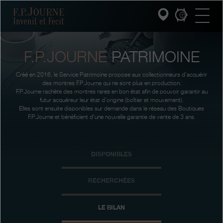
Passez
Passez
Passez
F.P.Journe
au
au
à
contenu
pied
la
principal
de
recherche
page
F.P.JOURNE
PATRIMOINE
INVENIT ET FECIT
Créé en 2016, le Service Patrimoine propose aux collectionneurs d’acquérir
COLLECTIONS
des montres F.P.Journe qui ne sont plus en production.
F.P.Journe rachète des montres rares en bon état afin de pouvoir garantir au
futur acquéreur leur état d’origine (boîtier et mouvement).
L'UNIVERS F.P.JOURNE
Elles sont ensuite disponibles sur demande dans le réseau des Boutiques
F.P.Journe et bénéficient d'une nouvelle garantie de vente de 3 ans.
SERVICE PATRIMOINE
DISPONIBLES
SERVICE CLIENT
LE RESTAURANT
RECHERCHÉES
PRESSE
LE BILAN