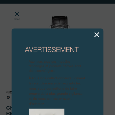
Boutiques
Catalogue
RETOUR
Contact
Search
Rechercher
AVERTISSEMENT
FRANÇAIS
ENGLISH
日本語
简体中文
Attention, tous ces modèles
d’horloges et produits dérivés sont
des contrefaçons.
À tous nos collectionneurs : devant
la recrudescence de faux articles,
nous vous conseillons de faire
preuve de la plus grande vigilance
VUES
et de nous contacter avant
d’acheter.
CHRONOMÈTRE À
RÉSONANCE