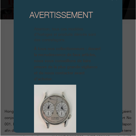
Boutiques
AVERTISSEMENT
Catalogue
Attention, tous ces modèles
d’horloges et produits dérivés sont
Contact
des contrefaçons.
Search
À tous nos collectionneurs : devant
Rechercher
la recrudescence de faux articles,
nous vous conseillons de faire
preuve de la plus grande vigilance
FRANÇAIS
ENGLISH
日本語
简体中文
et de nous contacter avant
d’acheter.
Hong Kong, 30 mai 2011 - Christie’s et F.P. Journe annonçaient
conjointement l’extraordinaire résultat de la vente du Centigraphe Sport No
001. Première montre-bracelet entièrement en Aluminium en faveur du Japon
afin de lever des fonds pour venir en aide aux victimes du tremblement de terre