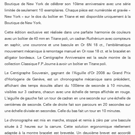
Boutique de New York de célébrer son 10ème anniversaire avec une série
limitée de seulement 10 exemplaires. Chaque pièce est numérotée et gravée «
New York » sur le dos du boîtier en Titane et est disponible uniquement à la
Boutique de New York.
Cette édition exclusive est réalisée dans une parfaite harmonie de couleurs
avec un boîtier de 40 mm en Titane poli, un cadran Ruthénium avec compteurs
en saphir, une couronne et une bascule en Or 6N 18 ct., l’emblématique
mouvement mécanique à remontage manuel en Or rose 18 ct. et le bracelet en
alligator bordeaux. Le Centigraphe Anniversaire est la seule montre de la
collection Classique F.P.Journe à avoir un boîtier en Titane poli.
Le Centigraphe Souverain, gagnant de l’Aiguille d’Or 2008 au Grand Prix
d’Horlogerie de Genève, est un chronographe mécanique sans précédent,
affichant des temps écoulés allant du 100ème de seconde à 10 minutes,
visibles sur 3 cadrans, chacun avec une échelle de temps affichée en rouge.
L’aiguille de gauche fait un tour de cadran en une seconde sur une échelle de
centièmes de seconde. Celle de droite fait son parcours en 20 secondes sur
une échelle divisée en secondes. Celle du bas fait un tour en 10 minutes.
Le chronographe est mis en marche, stoppé et remis à zéro par une bascule
située à 2 heures sur la carrure. Cette solution ergonomique réellement
adaptée à la montre bracelet est brevetée. Un deuxième brevet est accordé