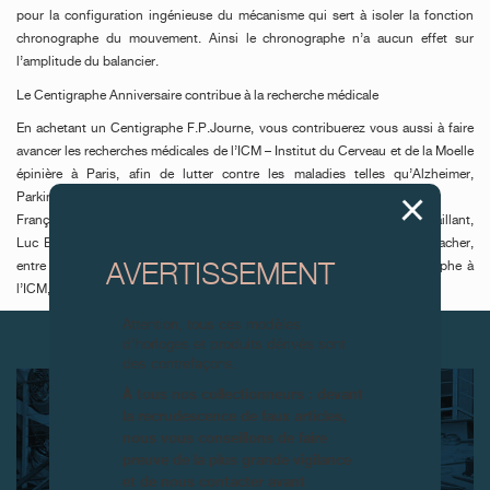
pour la configuration ingénieuse du mécanisme qui sert à isoler la fonction
chronographe du mouvement. Ainsi le chronographe n’a aucun effet sur
l’amplitude du balancier.
Le Centigraphe Anniversaire contribue à la recherche médicale
En achetant un Centigraphe F.P.Journe, vous contribuerez vous aussi à faire
avancer les recherches médicales de l’ICM – Institut du Cerveau et de la Moelle
épinière à Paris, afin de lutter contre les maladies telles qu’Alzheimer,
Parkinson ou la sclérose en plaque.
François-Paul Journe s’est engagé aux côtés du Professeur Gérard Saillant,
Luc Besson, Michelle Yeoh, Jean Réno, Jean Todt et Michael Schumacher,
entre autres, à reverser 30% du profit de la vente de chaque Centigraphe à
AVERTISSEMENT
l’ICM, et cela sans limitation de temps (
www.icm-institute.org
).
Attention, tous ces modèles
ARTICLES SUIVANTS
d’horloges et produits dérivés sont
des contrefaçons.
À tous nos collectionneurs : devant
la recrudescence de faux articles,
nous vous conseillons de faire
preuve de la plus grande vigilance
et de nous contacter avant