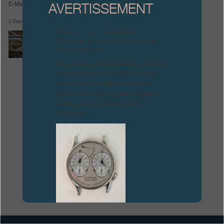
E-Mail:
prg.grey@thehourglass.com
AVERTISSEMENT
Boutiques
L’Espace en photos:
Attention, tous ces modèles
Catalogue
d’horloges et produits dérivés sont
des contrefaçons.
Contact
À tous nos collectionneurs : devant
la recrudescence de faux articles,
Search
Rechercher
nous vous conseillons de faire
preuve de la plus grande vigilance
et de nous contacter avant
d’acheter.
FRANÇAIS
ENGLISH
日本語
简体中文
FAUX